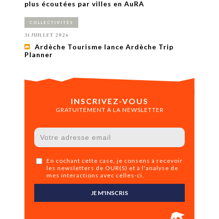
plus écoutées par villes en AuRA
COLLECTIVITÉS
31 JUILLET 2026
Ardèche Tourisme lance Ardèche Trip
Planner
INSCRIVEZ-VOUS
GRATUITEMENT À LA NEWSLETTER
En cochant cette case, je consens à recevoir
les newsletters de OUR(S) et à l'analyse de
mes interactions avec celles-ci.
JE M'INSCRIS