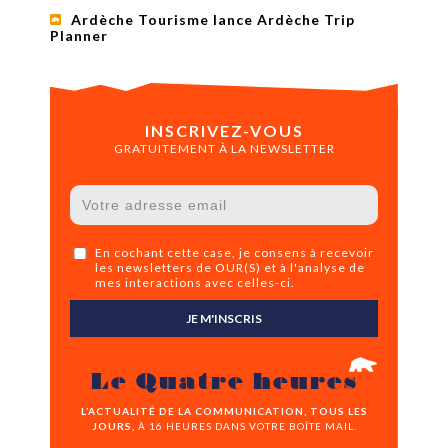
Ardèche Tourisme lance Ardèche Trip
Planner
INSCRIVEZ-VOUS
GRATUITEMENT À LA NEWSLETTER
En cochant cette case, je consens à recevoir
les newsletters de OUR(S) et à l'analyse de
mes interactions avec celles-ci.
JE M'INSCRIS
Le Quatre heures
L’ACTUALITÉ DE LA COMMUNICATION, TOUS LES
JOURS,
À 16 HEURES DANS VOTRE BOÎTE MAIL.