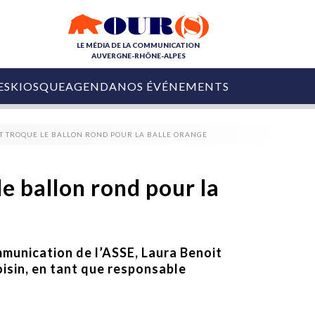
LE MÉDIA DE LA COMMUNICATION
AUVERGNE-RHÔNE-ALPES
ES
KIOSQUE
AGENDA
NOS ÉVÉNEMENTS
OURS DE LA COM
T TROQUE LE BALLON ROND POUR LA BALLE ORANGE
COLLECTIVITÉS
OURS DE L'ÉVÉNEMENTIEL
PUBLIÉ LE
31 JUILLET 2026
De Courchevel à
e ballon rond pour la
Nice : Denis Zanon
OURS DU DIGITAL
est décédé
LES RENDEZ-VOUS MÉDIA
COLLECTIVITÉS
PUBLIÉ LE
31 JUILLET 2026
INFLUENCE IA
Ardèche
mmunication de l’ASSE, Laura Benoit
29 JUILLET 2026
COLLECT
Tourisme lance
oisin, en tant que responsable
[Debrief] Loire Tour
Ardèche Trip
mise sur la déconnexion
Planner
digital
Afin de pallier son déficit de no
COLLECTIVITÉS