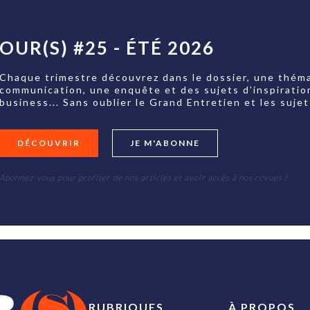
OUR(S) #25 - ÉTÉ 2026
Chaque trimestre découvrez dans le dossier, une théma
communication, une enquête et des sujets d'inspiratio
business... Sans oublier le Grand Entretien et les su
DÉCOUVRIR
JE M'ABONNE
Abonnez-vous pour profiter de nos articles et avoir accès à nos revues !
RUBRIQUES
À PROPOS