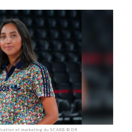
PUBLIÉ LE
30 JUILLET 2026
Loire Tourisme a lancé une de
Amandine Burret
saison autour de son concept a
rejoint Sainte-Foy-
la déconnexion, en digital et au
lès-Lyon
Alexandra Thizy, sa responsabl
marketing et communication, re
la campagne.
nication et marketing du SCABB © DR