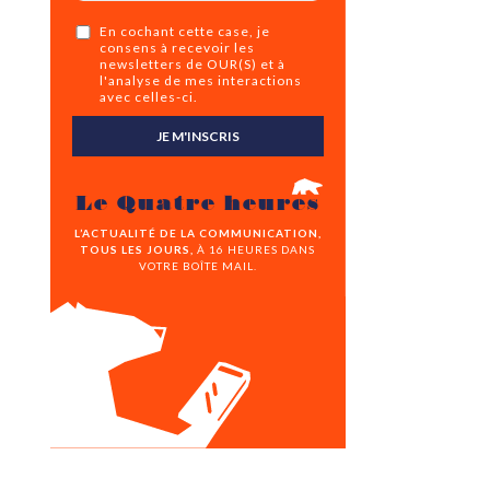
En cochant cette case, je
consens à recevoir les
newsletters de OUR(S) et à
l'analyse de mes interactions
avec celles-ci.
JE M'INSCRIS
Le Quatre heures
L’ACTUALITÉ DE LA COMMUNICATION,
TOUS LES JOURS,
À 16 HEURES DANS
VOTRE BOÎTE MAIL.