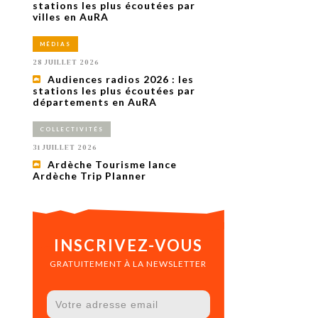
uxième
stations les plus écoutées par
utour de
villes en AuRA
 cinéma.
e
MÉDIAS
vient sur
ACHETER LE NUMÉRO
28 JUILLET 2026
M’ABONNER À OURSCOM PENDANT
Audiences radios 2026 : les
1 AN
stations les plus écoutées par
départements en AuRA
COLLECTIVITÉS
31 JUILLET 2026
Ardèche Tourisme lance
Ardèche Trip Planner
INSCRIVEZ-VOUS
GRATUITEMENT À LA NEWSLETTER