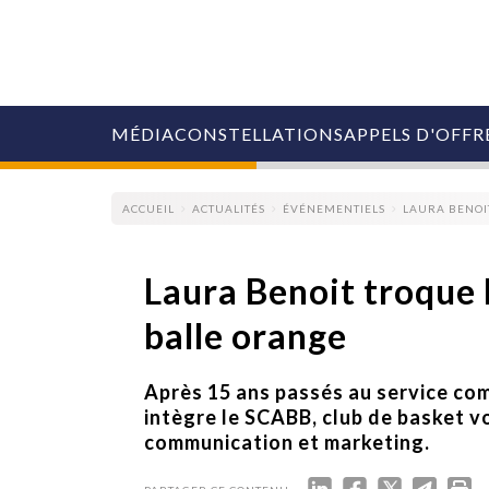
MÉDIA
CONSTELLATIONS
APPELS D'OFFR
ACCUEIL
ACTUALITÉS
ÉVÉNEMENTIELS
LAURA BENOI
Laura Benoit troque l
balle orange
COLLECTIVITÉS
MARQUES
AGENCES
Après 15 ans passés au service co
RETAIL
intègre le SCABB, club de basket v
MÉDIAS
communication et marketing.
MANAGEMENT
ÉVÉNEMENTIELS