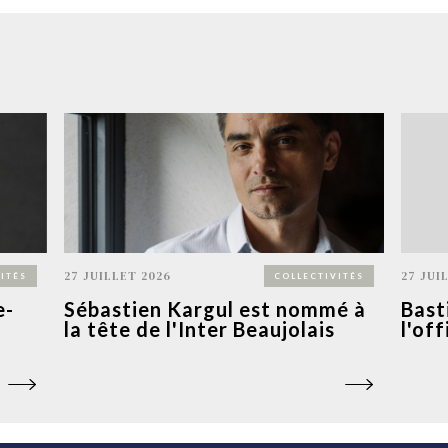
27 JUILLET 2026
27 JUI
ITÉS
COLLECTIVITÉS
e-
Sébastien Kargul est nommé à
Bast
la tête de l'Inter Beaujolais
l'of