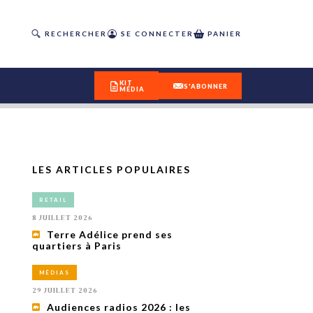
RECHERCHER
SE CONNECTER
PANIER
KIT
S'ABONNER
MÉDIA
LES ARTICLES POPULAIRES
DÉCOUVREZ
RETAIL
OUR(S) #25 - ÉTÉ 2026
8 JUILLET 2026
Terre Adélice prend ses
quartiers à Paris
IVITÉS
isme
MÉDIAS
 en
29 JUILLET 2026
toriété,
Audiences radios 2026 : les