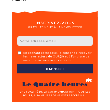
INSCRIVEZ-VOUS
GRATUITEMENT À LA NEWSLETTER
En cochant cette case, je consens à recevoir
les newsletters de OUR(S) et à l'analyse de
mes interactions avec celles-ci.
JE M'INSCRIS
Le Quatre heures
L’ACTUALITÉ DE LA COMMUNICATION, TOUS LES
JOURS,
À 16 HEURES DANS VOTRE BOÎTE MAIL.