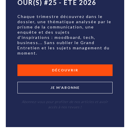
OUR(S) #25 - ÉTÉ 2026
Chaque trimestre découvrez dans le
dossier, une thématique analysée par le
prisme de la communication, une
enquête et des sujets
d'inspirations : moodboard, tech,
business... Sans oublier le Grand
Entretien et les sujets management du
moment.
DÉCOUVRIR
JE M'ABONNE
Abonnez-vous pour profiter de nos articles et avoir
accès à nos revues !