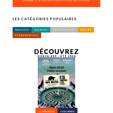
JOURS,
À 16 HEURES DANS VOTRE BOÎTE MAIL.
LES CATÉGORIES POPULAIRES
MARQUES
AGENCES
COLLECTIVITÉS
MÉDIAS
ÉVÉNEMENTIELS
DÉCOUVREZ
OUR(S) #25 - ÉTÉ 2026
COMMANDER
S’ABONNER