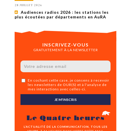
28 JUILLET 2026
Audiences radios 2026 : les stations les
plus écoutées par départements en AuRA
INSCRIVEZ-VOUS
GRATUITEMENT À LA NEWSLETTER
En cochant cette case, je consens à recevoir
les newsletters de OUR(S) et à l'analyse de
mes interactions avec celles-ci.
JE M'INSCRIS
Le Quatre heures
L’ACTUALITÉ DE LA COMMUNICATION, TOUS LES