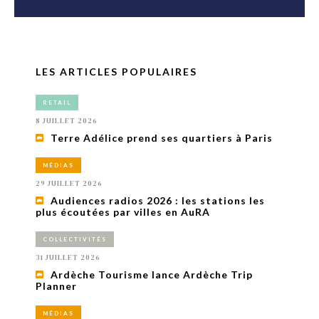
LES ARTICLES POPULAIRES
RETAIL
8 JUILLET 2026
Terre Adélice prend ses quartiers à Paris
MÉDIAS
29 JUILLET 2026
Audiences radios 2026 : les stations les
plus écoutées par villes en AuRA
COLLECTIVITÉS
31 JUILLET 2026
Ardèche Tourisme lance Ardèche Trip
Planner
MÉDIAS