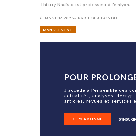
Thierry Nadisic est professeur à l'emlyon.
6 JANVIER 2025
-
PAR
LOLA BONDU
MANAGEMENT
POUR PROLONGE
J'accède à l'ensemble des co
actualités, analyses, décryp
articles, revues et services e
JE M'ABONNE
S'INSCRI