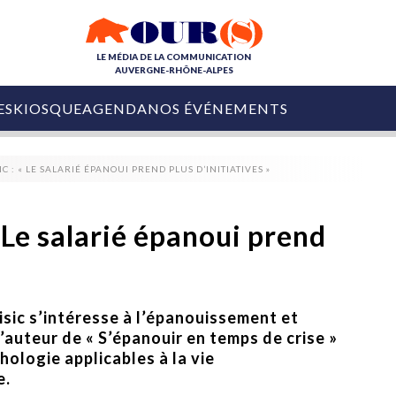
LE MÉDIA DE LA COMMUNICATION
AUVERGNE-RHÔNE-ALPES
ES
KIOSQUE
AGENDA
NOS ÉVÉNEMENTS
OURS DE LA COM
C : « LE SALARIÉ ÉPANOUI PREND PLUS D’INITIATIVES »
COLLECTIVITÉS
OURS DE L'ÉVÉNEMENTIEL
PUBLIÉ LE
31 JUILLET 2026
De Courchevel à
« Le salarié épanoui prend
Nice : Denis Zanon
OURS DU DIGITAL
est décédé
LES RENDEZ-VOUS MÉDIA
COLLECTIVITÉS
PUBLIÉ LE
31 JUILLET 2026
INFLUENCE IA
Ardèche
isic s’intéresse à l’épanouissement et
29 JUILLET 2026
COLLECT
Tourisme lance
l’auteur de « S’épanouir en temps de crise »
[Debrief] Loire Tour
Ardèche Trip
mise sur la déconnexion
ologie applicables à la vie
Planner
digital
e.
Afin de pallier son déficit de no
COLLECTIVITÉS