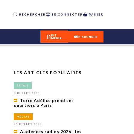
RECHERCHER
SE CONNECTER
PANIER
KIT
S'ABONNER
MÉDIA
LES ARTICLES POPULAIRES
DÉCOUVREZ
RETAIL
OUR(S) #25 - ÉTÉ 2026
8 JUILLET 2026
Terre Adélice prend ses
quartiers à Paris
IVITÉS
isme
MÉDIAS
 en
29 JUILLET 2026
toriété,
Audiences radios 2026 : les