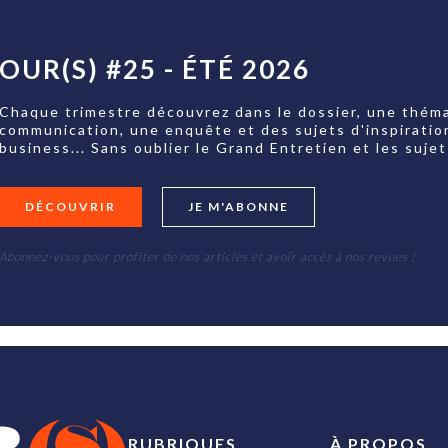
OUR(S) #25 - ÉTÉ 2026
Chaque trimestre découvrez dans le dossier, une théma
communication, une enquête et des sujets d'inspiratio
business... Sans oublier le Grand Entretien et les su
DÉCOUVRIR
JE M'ABONNE
Abonnez-vous pour profiter de nos articles et avoir accès à nos revues !
RUBRIQUES
À PROPOS