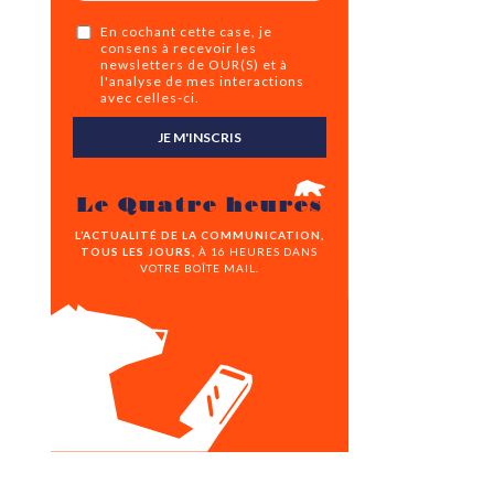
En cochant cette case, je
consens à recevoir les
newsletters de OUR(S) et à
l'analyse de mes interactions
avec celles-ci.
JE M'INSCRIS
Le Quatre heures
L’ACTUALITÉ DE LA COMMUNICATION,
TOUS LES JOURS,
À 16 HEURES DANS
VOTRE BOÎTE MAIL.