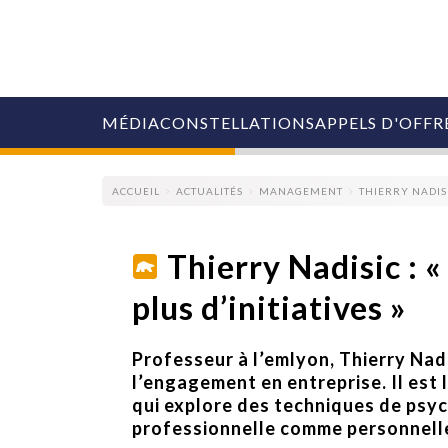
MÉDIA
CONSTELLATIONS
APPELS D'OFFR
ACCUEIL
ACTUALITÉS
MANAGEMENT
THIERRY NADISI
Thierry Nadisic : 
plus d’initiatives »
COLLECTIVITÉS
MARQUES
AGENCES
Professeur à l’emlyon, Thierry Nad
RETAIL
l’engagement en entreprise. Il est 
MÉDIAS
qui explore des techniques de psych
MANAGEMENT
professionnelle comme personnell
ÉVÉNEMENTIELS