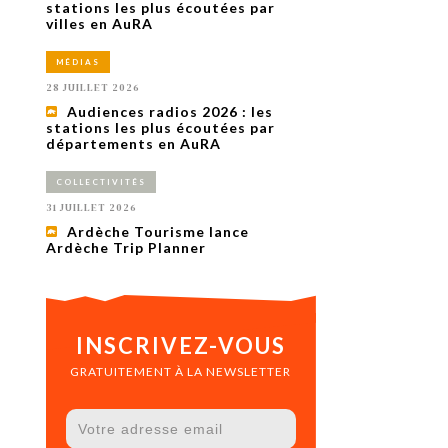
uxième
stations les plus écoutées par
utour de
villes en AuRA
 cinéma.
e
MÉDIAS
vient sur
ACHETER LE NUMÉRO
28 JUILLET 2026
M’ABONNER À OURSCOM PENDANT
Audiences radios 2026 : les
1 AN
stations les plus écoutées par
départements en AuRA
COLLECTIVITÉS
31 JUILLET 2026
Ardèche Tourisme lance
Ardèche Trip Planner
INSCRIVEZ-VOUS
GRATUITEMENT À LA NEWSLETTER