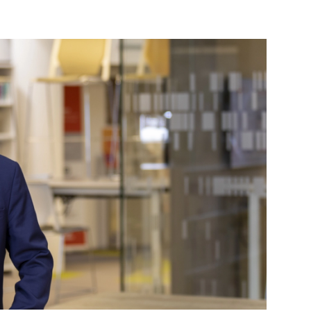
PUBLIÉ LE
30 JUILLET 2026
Loire Tourisme a lancé une de
Amandine Burret
saison autour de son concept a
rejoint Sainte-Foy-
la déconnexion, en digital et au
lès-Lyon
Alexandra Thizy, sa responsabl
marketing et communication, re
la campagne.