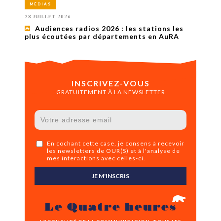
MÉDIAS
28 JUILLET 2026
Audiences radios 2026 : les stations les
plus écoutées par départements en AuRA
INSCRIVEZ-VOUS
GRATUITEMENT À LA NEWSLETTER
En cochant cette case, je consens à recevoir
les newsletters de OUR(S) et à l'analyse de
mes interactions avec celles-ci.
JE M'INSCRIS
Le Quatre heures