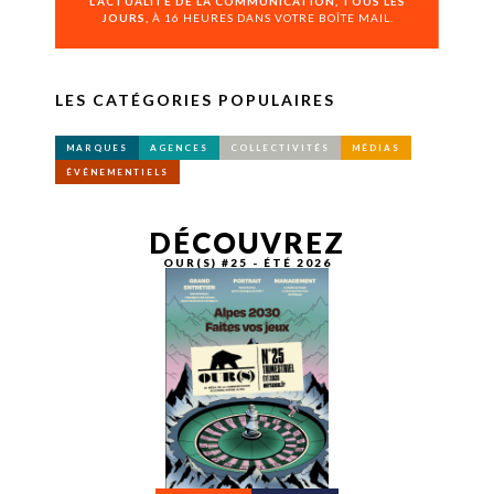
L’ACTUALITÉ DE LA COMMUNICATION, TOUS LES
JOURS,
À 16 HEURES DANS VOTRE BOÎTE MAIL.
LES CATÉGORIES POPULAIRES
MARQUES
AGENCES
COLLECTIVITÉS
MÉDIAS
ÉVÉNEMENTIELS
DÉCOUVREZ
OUR(S) #25 - ÉTÉ 2026