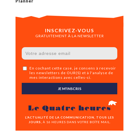
Planner
INSCRIVEZ-VOUS
GRATUITEMENT À LA NEWSLETTER
En cochant cette case, je consens à recevoir
les newsletters de OUR(S) et à l'analyse de
mes interactions avec celles-ci.
JE M'INSCRIS
Le Quatre heures
L’ACTUALITÉ DE LA COMMUNICATION, TOUS LES
JOURS,
À 16 HEURES DANS VOTRE BOÎTE MAIL.