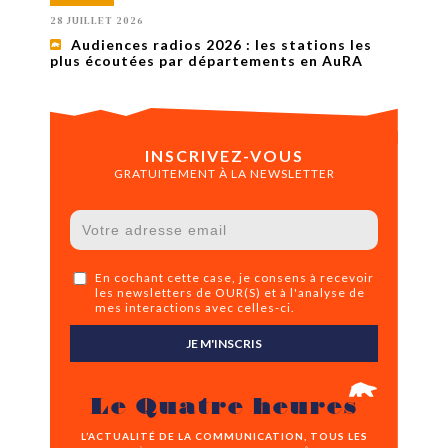
28 JUILLET 2026
Audiences radios 2026 : les stations les
plus écoutées par départements en AuRA
INSCRIVEZ-VOUS
GRATUITEMENT À LA NEWSLETTER
En cochant cette case, je consens à recevoir
les newsletters de OUR(S) et à l'analyse de
mes interactions avec celles-ci.
JE M'INSCRIS
Le Quatre heures
L’ACTUALITÉ DE LA COMMUNICATION, TOUS LES