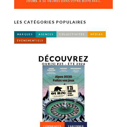
JOURS,
À 16 HEURES DANS VOTRE BOÎTE MAIL.
LES CATÉGORIES POPULAIRES
MARQUES
AGENCES
COLLECTIVITÉS
MÉDIAS
ÉVÉNEMENTIELS
DÉCOUVREZ
OUR(S) #25 - ÉTÉ 2026
COMMANDER
S’ABONNER