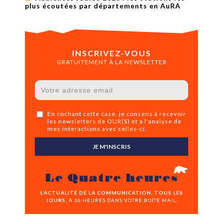
plus écoutées par départements en AuRA
INSCRIVEZ-VOUS
GRATUITEMENT À LA NEWSLETTER
En cochant cette case, je consens à recevoir
les newsletters de OUR(S) et à l'analyse de
mes interactions avec celles-ci.
JE M'INSCRIS
Le Quatre heures
L’ACTUALITÉ DE LA COMMUNICATION, TOUS LES
JOURS,
À 16 HEURES DANS VOTRE BOÎTE MAIL.