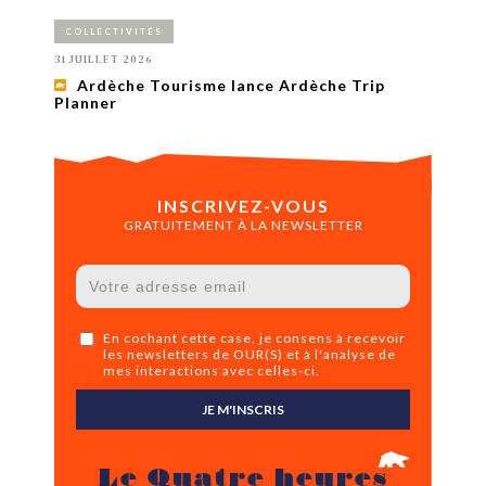
COLLECTIVITÉS
31 JUILLET 2026
Ardèche Tourisme lance Ardèche Trip
Planner
INSCRIVEZ-VOUS
GRATUITEMENT À LA NEWSLETTER
En cochant cette case, je consens à recevoir
les newsletters de OUR(S) et à l'analyse de
mes interactions avec celles-ci.
JE M'INSCRIS
Le Quatre heures