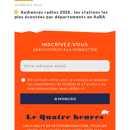
28 JUILLET 2026
Audiences radios 2026 : les stations les
plus écoutées par départements en AuRA
INSCRIVEZ-VOUS
GRATUITEMENT À LA NEWSLETTER
En cochant cette case, je consens à recevoir
les newsletters de OUR(S) et à l'analyse de
mes interactions avec celles-ci.
JE M'INSCRIS
Le Quatre heures
L’ACTUALITÉ DE LA COMMUNICATION, TOUS LES