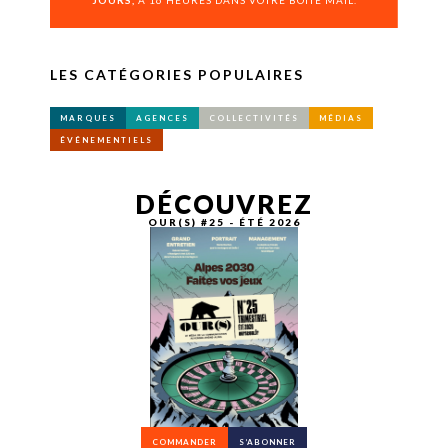
JOURS,
À 16 HEURES DANS VOTRE BOÎTE MAIL.
LES CATÉGORIES POPULAIRES
MARQUES
AGENCES
COLLECTIVITÉS
MÉDIAS
ÉVÉNEMENTIELS
DÉCOUVREZ
OUR(S) #25 - ÉTÉ 2026
COMMANDER
S’ABONNER