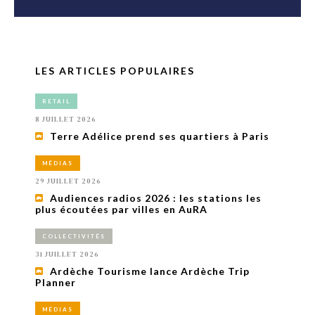
LES ARTICLES POPULAIRES
RETAIL
8 JUILLET 2026
Terre Adélice prend ses quartiers à Paris
MÉDIAS
29 JUILLET 2026
Audiences radios 2026 : les stations les
plus écoutées par villes en AuRA
COLLECTIVITÉS
31 JUILLET 2026
Ardèche Tourisme lance Ardèche Trip
Planner
MÉDIAS