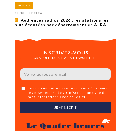
MÉDIAS
28 JUILLET 2026
Audiences radios 2026 : les stations les
plus écoutées par départements en AuRA
INSCRIVEZ-VOUS
GRATUITEMENT À LA NEWSLETTER
En cochant cette case, je consens à recevoir
les newsletters de OUR(S) et à l'analyse de
mes interactions avec celles-ci.
JE M'INSCRIS
Le Quatre heures