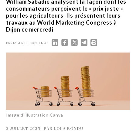
William Sabadie analysent la façon dont les
consommateurs perçoivent le « prix juste »
pour les agriculteurs. Ils présentent leurs
travaux au World Marketing Congress à
Dijon ce mercredi.
PARTAGER CE CONTENU :
Image d'illustration Canva
2 JUILLET 2025
-
PAR
LOLA BONDU