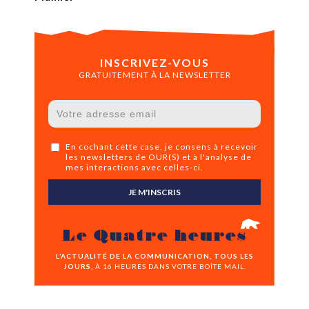
INSCRIVEZ-VOUS
GRATUITEMENT À LA NEWSLETTER
En cochant cette case, je consens à recevoir
les newsletters de OUR(S) et à l'analyse de
mes interactions avec celles-ci.
JE M'INSCRIS
Le Quatre heures
L’ACTUALITÉ DE LA COMMUNICATION, TOUS LES
JOURS,
À 16 HEURES DANS VOTRE BOÎTE MAIL.