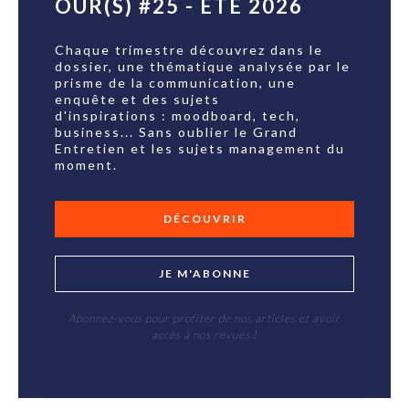
OUR(S) #25 - ÉTÉ 2026
Chaque trimestre découvrez dans le
dossier, une thématique analysée par le
prisme de la communication, une
enquête et des sujets
d'inspirations : moodboard, tech,
business... Sans oublier le Grand
Entretien et les sujets management du
moment.
DÉCOUVRIR
JE M'ABONNE
Abonnez-vous pour profiter de nos articles et avoir
accès à nos revues !