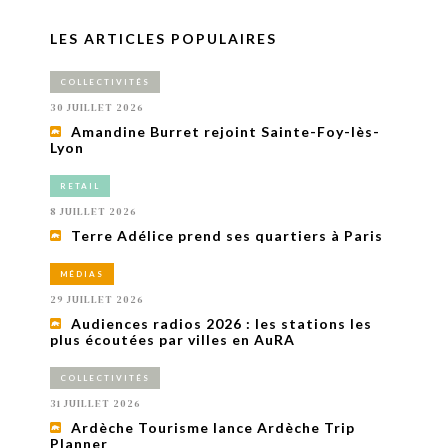
LES ARTICLES POPULAIRES
COLLECTIVITÉS
30 JUILLET 2026
Amandine Burret rejoint Sainte-Foy-lès-
Lyon
RETAIL
8 JUILLET 2026
Terre Adélice prend ses quartiers à Paris
MÉDIAS
29 JUILLET 2026
Audiences radios 2026 : les stations les
plus écoutées par villes en AuRA
COLLECTIVITÉS
31 JUILLET 2026
Ardèche Tourisme lance Ardèche Trip
Planner