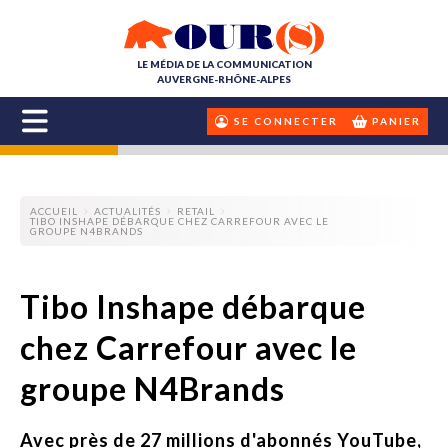
LE MÉDIA DE LA COMMUNICATION
AUVERGNE-RHÔNE-ALPES
SE CONNECTER
PANIER
ACCUEIL
ACTUALITÉS
RETAIL
TIBO INSHAPE DÉBARQUE CHEZ CARREFOUR AVEC LE
GROUPE N4BRANDS
Tibo Inshape débarque
chez Carrefour avec le
groupe N4Brands
Avec près de 27 millions d'abonnés YouTube,