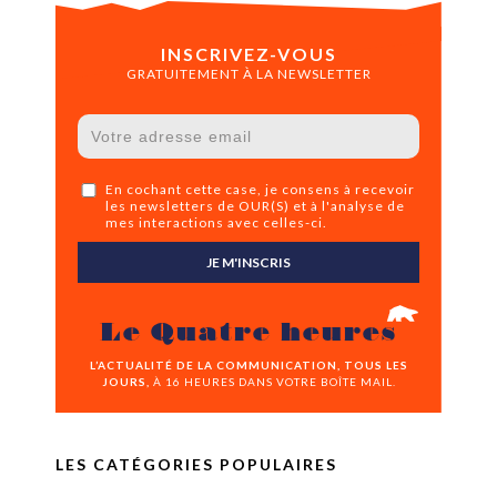
INSCRIVEZ-VOUS
GRATUITEMENT À LA NEWSLETTER
En cochant cette case, je consens à recevoir
les newsletters de OUR(S) et à l'analyse de
mes interactions avec celles-ci.
JE M'INSCRIS
Le Quatre heures
L’ACTUALITÉ DE LA COMMUNICATION, TOUS LES
JOURS,
À 16 HEURES DANS VOTRE BOÎTE MAIL.
LES CATÉGORIES POPULAIRES