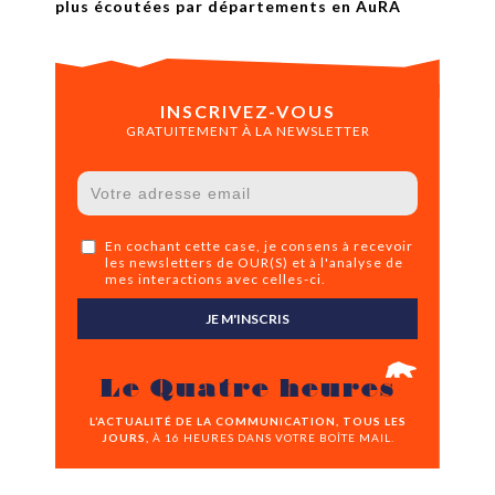
plus écoutées par départements en AuRA
INSCRIVEZ-VOUS
GRATUITEMENT À LA NEWSLETTER
En cochant cette case, je consens à recevoir
les newsletters de OUR(S) et à l'analyse de
mes interactions avec celles-ci.
JE M'INSCRIS
Le Quatre heures
L’ACTUALITÉ DE LA COMMUNICATION, TOUS LES
JOURS,
À 16 HEURES DANS VOTRE BOÎTE MAIL.