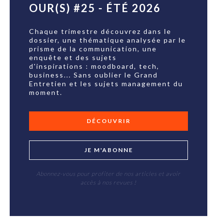
OUR(S) #25 - ÉTÉ 2026
Chaque trimestre découvrez dans le
dossier, une thématique analysée par le
prisme de la communication, une
enquête et des sujets
d'inspirations : moodboard, tech,
business... Sans oublier le Grand
Entretien et les sujets management du
moment.
DÉCOUVRIR
JE M'ABONNE
Abonnez-vous pour profiter de nos articles et avoir
accès à nos revues !