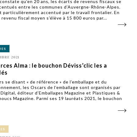
 constate qu’en 20 ans, les écarts de revenus fiscaux se
centués entre les communes d’Auvergne-Rhône-Alpes.
 particulièrement accentué par le travail frontalier. En
 revenu fiscal moyen s’élève à 15 800 euros par...
UES
MBRE 2021
rces Alma : le bouchon Déviss’clic les a
lés
s se disant « de référence » de l’emballage et du
onnement, les Oscars de l’emballage sont organisés par
 Digital, éditeur d’Emballages Magazine et Plastiques &
oucs Magazine. Parmi ses 19 lauréats 2021, le bouchon
CES