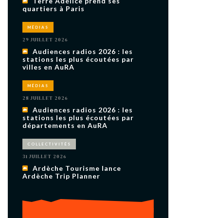
Terre Adélice prend ses
uxième
quartiers à Paris
utour de
 cinéma.
e
MÉDIAS
vient sur
ACHETER LE NUMÉRO
29 JUILLET 2026
Audiences radios 2026 : les
M’ABONNER À OURSCOM PENDANT
1 AN
stations les plus écoutées par
villes en AuRA
MÉDIAS
28 JUILLET 2026
Audiences radios 2026 : les
stations les plus écoutées par
départements en AuRA
COLLECTIVITÉS
31 JUILLET 2026
Ardèche Tourisme lance
Ardèche Trip Planner