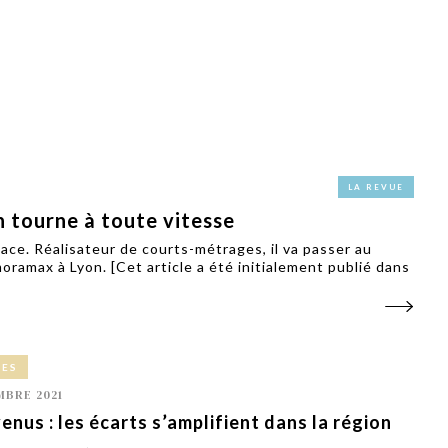
PUBLIÉ LE
30 JUILLET 2026
Loire Tourisme a lancé une de
Amandine Burret
saison autour de son concept a
rejoint Sainte-Foy-
la déconnexion, en digital et au
lès-Lyon
Alexandra Thizy, sa responsabl
marketing et communication, re
la campagne.
LA REVUE
 tourne à toute vitesse
ce. Réalisateur de courts-métrages, il va passer au
lmoramax à Lyon. [Cet article a été initialement publié dans
CES
MBRE 2021
enus : les écarts s’amplifient dans la région