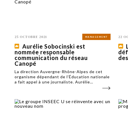
25 OCTOBRE 2021
22 O
MANAGEMENT
Aurélie Sobocinski est
nommée responsable
déf
communication du réseau
des
Canopé
La direction Auvergne-Rhône-Alpes de cet
organisme dépendant de l’Éducation nationale
a fait appel à une journaliste. Aurélie
Sobocinski va prendre en main la
communication et la valorisation de ses offres.