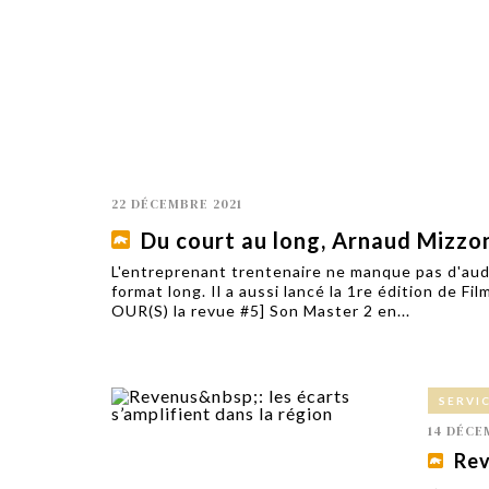
TECH
SERVICES
OPINIONS
LA REVUE
ARTICLE
PARTENAIRE
22 DÉCEMBRE 2021
Du court au long, Arnaud Mizzon
L'entreprenant trentenaire ne manque pas d'auda
format long. Il a aussi lancé la 1re édition de Fi
OUR(S) la revue #5] Son Master 2 en...
SERVI
14 DÉCE
Rev