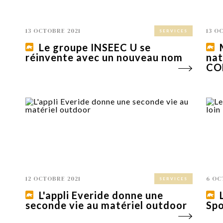
13 OCTOBRE 2021
13 O
SERVICES
Le groupe INSEEC U se
réinvente avec un nouveau nom
nat
CO
12 OCTOBRE 2021
6 OC
SERVICES
L'appli Everide donne une
seconde vie au matériel outdoor
Spo