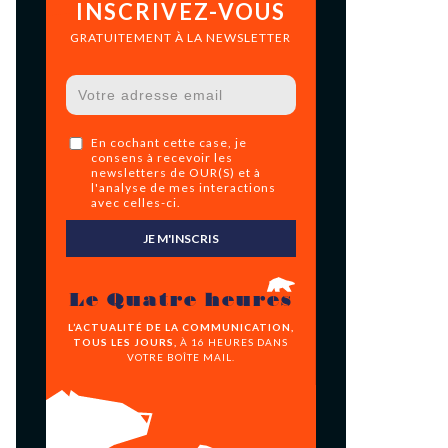
INSCRIVEZ-VOUS
GRATUITEMENT À LA NEWSLETTER
En cochant cette case, je
consens à recevoir les
newsletters de OUR(S) et à
l'analyse de mes interactions
avec celles-ci.
JE M'INSCRIS
Le Quatre heures
L’ACTUALITÉ DE LA COMMUNICATION,
TOUS LES JOURS,
À 16 HEURES DANS
VOTRE BOÎTE MAIL.