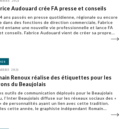
MBRE 2021
rice Audouard crée FA presse et conseils
4 ans passés en presse quotidienne, régionale ou encore
ue dans des fonctions de direction commerciale, Fabrice
d entame une nouvelle vie professionnelle et lance FA
et conseils. Fabrice Audouard vient de créer sa propre...
UES
MBRE 2021
ain Renoux réalise des étiquettes pour les
rons du Beaujolais
es outils de communication déployés pour le Beaujolais
, l’Inter Beaujolais diffuse sur les réseaux sociaux des «
 » de personnalités ayant un lien avec cette tradition.
lles cette année, le graphiste indépendant Romain...