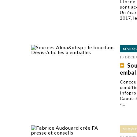
L’Insee
sont ac
Un écart
2017, le
MARQ
10 DÉCE
Sou
embal
Concour
conditi
Infopro
Caoutch
«...
SERVI