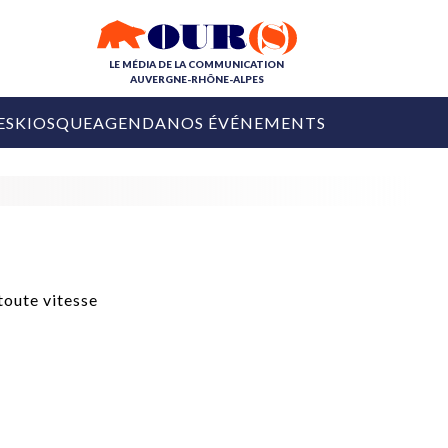
LE MÉDIA DE LA COMMUNICATION
AUVERGNE-RHÔNE-ALPES
ES
KIOSQUE
AGENDA
NOS ÉVÉNEMENTS
OURS DE LA COM
COLLECTIVITÉS
OURS DE L'ÉVÉNEMENTIEL
PUBLIÉ LE
31 JUILLET 2026
De Courchevel à
Nice : Denis Zanon
OURS DU DIGITAL
est décédé
LES RENDEZ-VOUS MÉDIA
COLLECTIVITÉS
PUBLIÉ LE
31 JUILLET 2026
INFLUENCE IA
Ardèche
29 JUILLET 2026
COLLECT
Tourisme lance
[Debrief] Loire Tour
Ardèche Trip
mise sur la déconnexion
Planner
digital
Afin de pallier son déficit de no
COLLECTIVITÉS