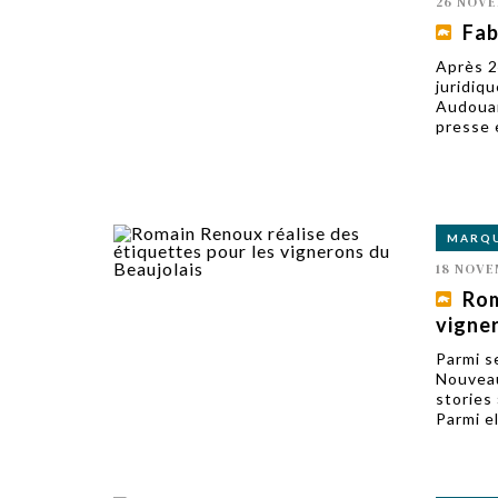
26 NOVE
Fab
Après 2
juridiq
Audouar
presse 
MARQ
18 NOVE
Rom
vigne
Parmi s
Nouveau
stories
Parmi e