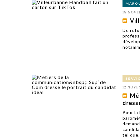
MARQ
18 NOVE
Vil
De reto
profess
dévelop
notamme
SERVI
12 NOVE
Mét
dresse
Pour la
baromèt
demandé
candida
tel que.