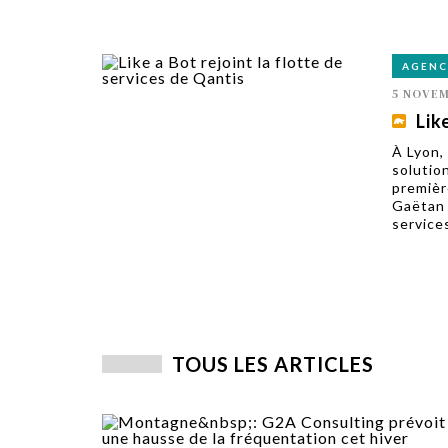
AGENC
5 NOVEM
Lik
À Lyon,
solutio
premièr
Gaëtan 
services
TOUS LES ARTICLES