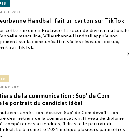
UES
MBRE 2021
leurbanne Handball fait un carton sur TikTok
ur cette saison en ProLigue, la seconde division nationale
ionnelle masculine, Villeurbanne Handball appuie son
pement sur la communication via les réseaux sociaux,
nt sur TikTok.
CES
MBRE 2021
iers de la communication : Sup’ de Com
 le portrait du candidat idéal
 huitième année consécutive Sup’ de Com dévoile son
re des métiers de la communication. Niveau de diplôme
, compétences attendues, il dresse le portrait du
t idéal. Le baromètre 2021 indique plusieurs paramètres
..