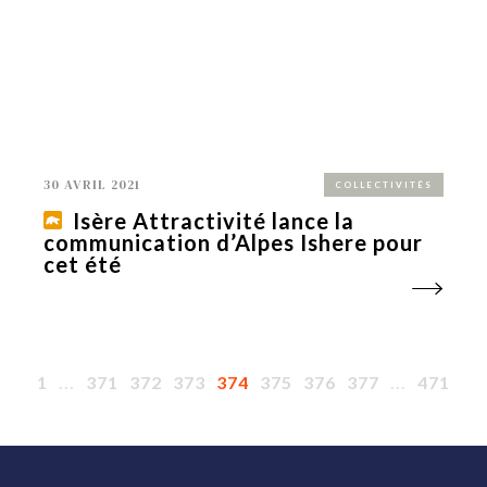
30 AVRIL 2021
COLLECTIVITÉS
Isère Attractivité lance la
communication d’Alpes Ishere pour
cet été
1
...
371
372
373
374
375
376
377
...
471