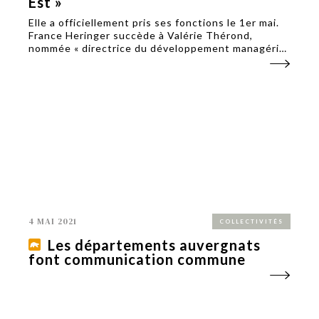
Est »
Elle a officiellement pris ses fonctions le 1er mai.
France Heringer succède à Valérie Thérond,
nommée « directrice du développement managérial
et des talents » au sein du groupe Orange.
4 MAI 2021
COLLECTIVITÉS
Les départements auvergnats
font communication commune