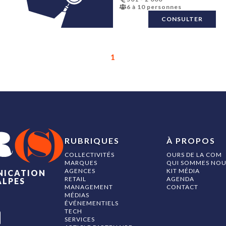
Lieux événementiels
6 à 10 personnes
Location de matériel de r
Logo
CONSULTER
Mailing (web/sms…)
Maquette print
Marketing automation
Marketing sensoriel
Mécénat
1
Média
Media planning
Motion design
Naming
Objets publicitaires
Organisation d'événemen
Packaging
Photographie
Phygital
Plan média
Plateforme de marque
RUBRIQUES
À PROPOS
PLV
Podcast
COLLECTIVITÉS
OURS DE LA COM
Production vidéo
MARQUES
QUI SOMMES NOU
Promotion des ventes
AGENCES
KIT MÉDIA
NICATION
PWA
RETAIL
AGENDA
ALPES
Référencement
MANAGEMENT
CONTACT
Régie publicitaire
MÉDIAS
Relations Presse
ÉVÉNEMENTIELS
Relations publics
TECH
Réseaux sociaux
SERVICES
Retail