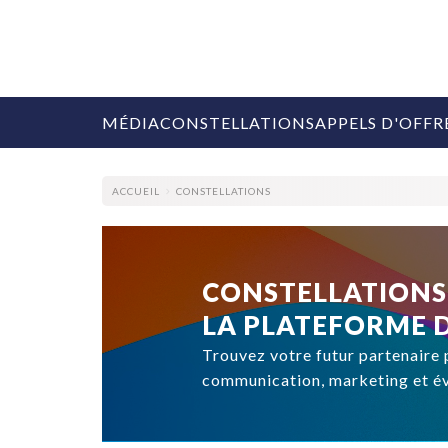
MÉDIA
CONSTELLATIONS
APPELS D'OFFR
ACCUEIL
CONSTELLATIONS
CONSTELLATIONS
COLLECTIVITÉS
LA PLATEFORME 
MARQUES
AGENCES
Trouvez votre futur partenaire 
RETAIL
communication, marketing et év
MÉDIAS
MANAGEMENT
ÉVÉNEMENTIELS