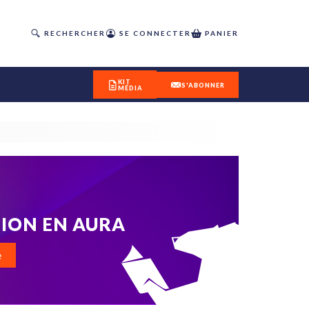
RECHERCHER
SE CONNECTER
PANIER
KIT
S'ABONNER
MÉDIA
DÉCOUVREZ
OUR(S) #25 - ÉTÉ 2026
TION EN AURA
IVITÉS
e
isme
 en
toriété,