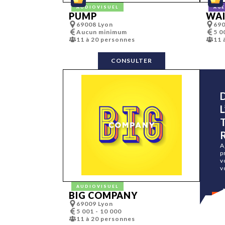
AUDIOVISUEL
AGE
PUMP
WAI
69008 Lyon
690
Aucun minimum
5 0
11 à 20 personnes
11 
CONSULTER
A
p
v
v
AUDIOVISUEL
BIG COMPANY
69009 Lyon
5 001 - 10 000
11 à 20 personnes