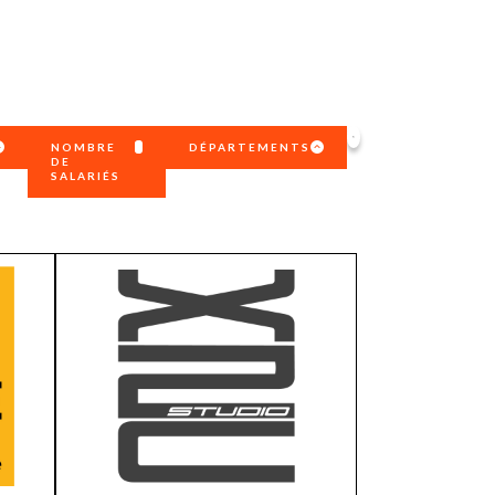
uxième
utour de
 cinéma.
e
vient sur
ACHETER LE NUMÉRO
M’ABONNER À OURSCOM PENDANT
1 AN
NOMBRE
DÉPARTEMENTS
DE
SALARIÉS
 minimum
1 personne
Ain
500 €
2 à 5 personnes
Allier
e
2 000 €
6 à 10 personnes
Ardèche
 5 000 €
11 à 20 personnes
Cantal
- 10 000 €
+20 personnes
Drôme
 - 20 000€
Isère
 - 40 000€
Loire
là
Haute-Loire
ion
Puy-de-Dôme
Rhône
Savoie
Haute-Savoie