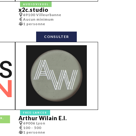
AUDIOVISUEL
x2c.studio
randing
69100 Villeurbanne
Aucun minimum
1 personne
CONSULTER
 set/ grand format…)
FREE-LANCES
Arthur Wilain E.I.
B,
69006 Lyon
100 - 500
1 personne