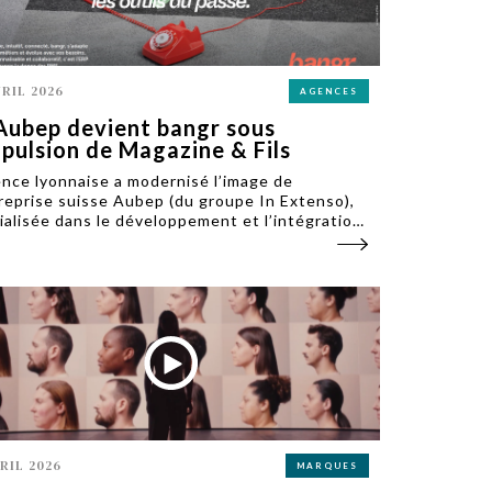
VRIL 2026
AGENCES
Aubep devient bangr sous
mpulsion de Magazine & Fils
ence lyonnaise a modernisé l’image de
treprise suisse Aubep (du groupe In Extenso),
ialisée dans le développement et l’intégration
ogiciels de gestion pour les PME, en la
mmant bangr et en retravaillant sa plateforme
arque.
VRIL 2026
MARQUES