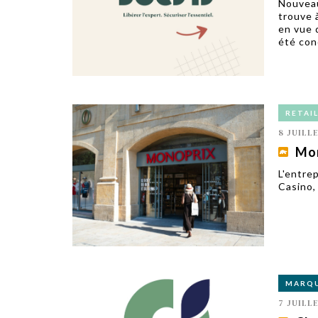
Nouveau
trouve 
en vue 
été con
RETAI
8 JUILL
Mon
L'entre
Casino,
MARQ
7 JUILL