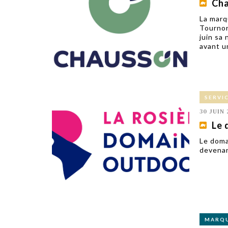
Cha
La marq
Tournon
juin sa
avant u
SERVI
30 JUIN 
Le 
Le doma
devenan
MARQ