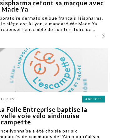
Isispharma refont sa marque avec
 Made Ya
aboratoire dermatologique français Isispharma,
 le siège est à Lyon, a mandaté We Made Ya
 repenser l'ensemble de son territoire de
ue. Un chantier stratégique pensé pour 80
et dévoilé au grand public le 9 avril.
RIL 2026
AGENCES
La Folle Entreprise baptise la
velle voie vélo aindinoise
scampette
ence lyonnaise a été choisie par six
unautés de communes de l’Ain pour réaliser