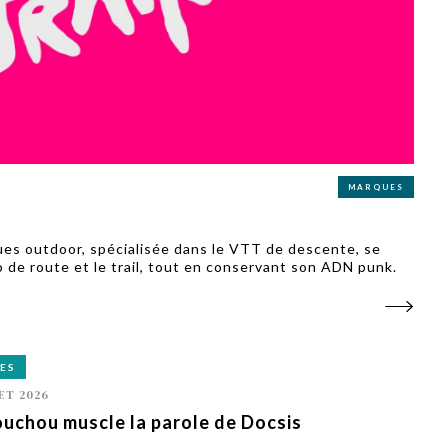
PUBLIÉ LE
30 JUILLET 2026
Loire Tourisme a lancé une de
Amandine Burret
saison autour de son concept a
rejoint Sainte-Foy-
la déconnexion, en digital et au
lès-Lyon
Alexandra Thizy, sa responsabl
marketing et communication, re
la campagne.
MARQUES
s outdoor, spécialisée dans le VTT de descente, se
o de route et le trail, tout en conservant son ADN punk.
ES
ET 2026
uchou muscle la parole de Docsis