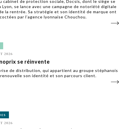
 cabinet de protection sociale, Docsis, dont le siège se
à Lyon, se lance avec une campagne de notoriété digitale
de la rentrée. Sa stratégie et son identité de marque ont
coctées par l’agence lyonnaise Chouchou.
L
ET 2026
oprix se réinvente
prise de distribution, qui appartient au groupe stéphanois
 renouvelle son identité et son parcours client.
UES
ET 2026