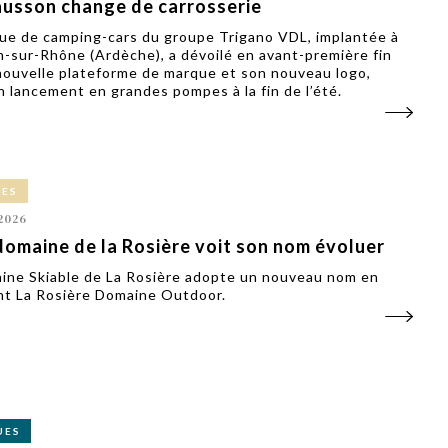
usson change de carrosserie
ue de camping-cars du groupe Trigano VDL, implantée à
-sur-Rhône (Ardèche), a dévoilé en avant-première fin
 nouvelle plateforme de marque et son nouveau logo,
n lancement en grandes pompes à la fin de l’été.
CES
2026
domaine de la Rosière voit son nom évoluer
ine Skiable de La Rosière adopte un nouveau nom en
t La Rosière Domaine Outdoor.
UES