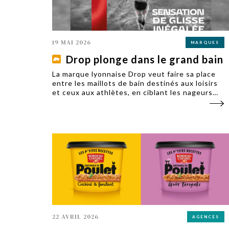
19 MAI 2026
MARQUES
Drop plonge dans le grand bain
La marque lyonnaise Drop veut faire sa place
entre les maillots de bain destinés aux loisirs
et ceux aux athlètes, en ciblant les nageurs
réguliers. Elle a fait appel à Flying Fish pour
signer son identité en vue du grand plongeon.
22 AVRIL 2026
AGENCES