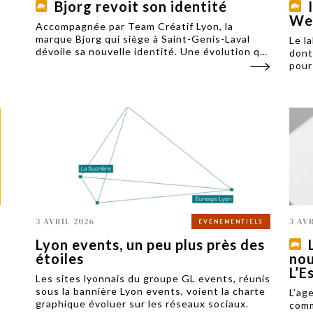
Bjorg revoit son identité
We
Accompagnée par Team Créatif Lyon, la
marque Bjorg qui siège à Saint-Genis-Laval
Le l
dévoile sa nouvelle identité. Une évolution qui
dont
veut renforcer sa position sur le marché du bio
pour
en France et clarifier son offre auprès des
marq
consommateurs.
pays 
3 AVRIL 2026
3 AV
ÉVÉNEMENTIELS
Lyon events, un peu plus près des
étoiles
nou
L’E
Les sites lyonnais du groupe GL events, réunis
sous la bannière Lyon events, voient la charte
L’ag
graphique évoluer sur les réseaux sociaux.
comm