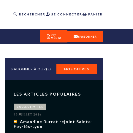
RECHERCHER
SE CONNECTER
PANIER
KIT
S'ABONNER
MÉDIA
S'ABONNER À OUR(S)
NOS OFFRES
DÉCOUVREZ
OUR(S) #25 - ÉTÉ 2026
LES ARTICLES POPULAIRES
IVITÉS
COLLECTIVITÉS
isme
30 JUILLET 2026
 en
Amandine Burret rejoint Sainte-
Foy-lès-Lyon
toriété,