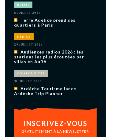
uxième
RETAIL
utour de
 cinéma.
8 JUILLET 2026
e
Terre Adélice prend ses
vient sur
ACHETER LE NUMÉRO
quartiers à Paris
M’ABONNER À OURSCOM PENDANT
1 AN
MÉDIAS
29 JUILLET 2026
Audiences radios 2026 : les
stations les plus écoutées par
villes en AuRA
COLLECTIVITÉS
31 JUILLET 2026
Ardèche Tourisme lance
Ardèche Trip Planner
INSCRIVEZ-VOUS
GRATUITEMENT À LA NEWSLETTER