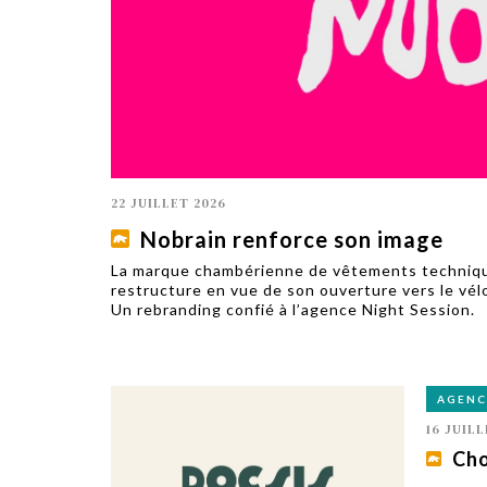
TECH
SERVICES
OPINIONS
LA REVUE
ARTICLE
PARTENAIRE
22 JUILLET 2026
Nobrain renforce son image
La marque chambérienne de vêtements technique
restructure en vue de son ouverture vers le vél
Un rebranding confié à l’agence Night Session.
AGENC
16 JUILL
Cho