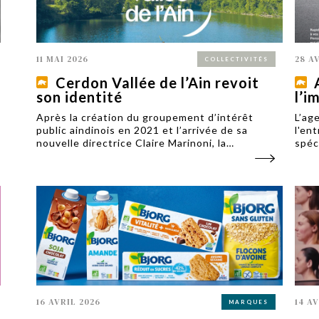
11 MAI 2026
28 A
COLLECTIVITÉS
Cerdon Vallée de l’Ain revoit
son identité
l’i
Après la création du groupement d’intérêt
L’ag
public aindinois en 2021 et l’arrivée de sa
l'en
nouvelle directrice Claire Marinoni, la
spéc
destination Cerdon Vallée de l’Ain a revu son
de l
identité, signée par Johana Amourdedieu et
reno
dévoilée le 23 avril.
de m
16 AVRIL 2026
14 A
MARQUES