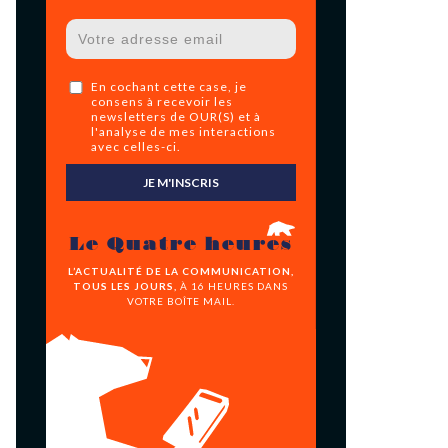
En cochant cette case, je
consens à recevoir les
newsletters de OUR(S) et à
l'analyse de mes interactions
avec celles-ci.
JE M'INSCRIS
Le Quatre heures
L’ACTUALITÉ DE LA COMMUNICATION,
TOUS LES JOURS,
À 16 HEURES DANS
VOTRE BOÎTE MAIL.