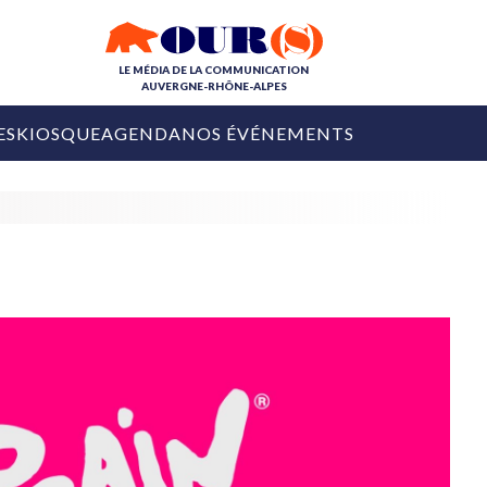
LE MÉDIA DE LA COMMUNICATION
AUVERGNE-RHÔNE-ALPES
ES
KIOSQUE
AGENDA
NOS ÉVÉNEMENTS
OURS DE LA COM
COLLECTIVITÉS
OURS DE L'ÉVÉNEMENTIEL
PUBLIÉ LE
31 JUILLET 2026
De Courchevel à
Nice : Denis Zanon
OURS DU DIGITAL
est décédé
LES RENDEZ-VOUS MÉDIA
COLLECTIVITÉS
PUBLIÉ LE
31 JUILLET 2026
INFLUENCE IA
Ardèche
29 JUILLET 2026
COLLECT
Tourisme lance
[Debrief] Loire Tour
Ardèche Trip
mise sur la déconnexion
Planner
digital
Afin de pallier son déficit de no
COLLECTIVITÉS