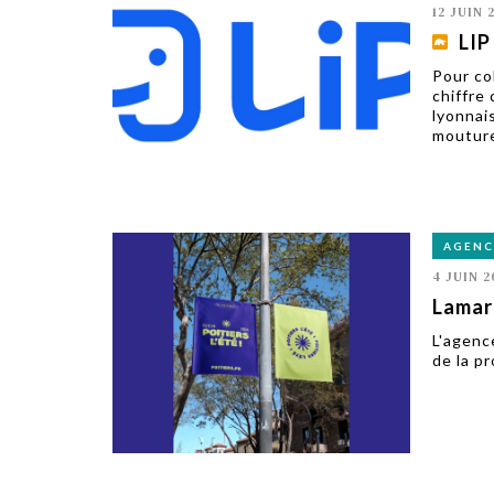
12 JUIN 
LIP
Pour col
chiffre 
lyonnais
mouture
AGENC
4 JUIN 2
Lamarc
L'agenc
de la pr