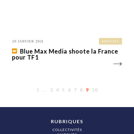
20 JANVIER 2021
SERVICES
Blue Max Media shoote la France
pour TF1
1
...
3
4
5
6
7
8
9
10
RUBRIQUES
COLLECTIVITÉS