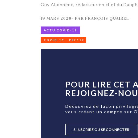
Guy Abonnenc, rédacteur en chef du Dauph
19 MARS 2020
-
PAR
FRANÇOIS QUAIREL
ACTU COVID-19
COVID-19
PRESSE
POUR LIRE CET A
REJOIGNEZ-NOUS
Découvrez de façon privilégi
vous créant un compte sur 
S'INSCRIRE OU SE CONNECTER