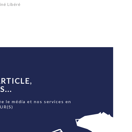
iné Libéré
RTICLE,
...
ée le média et nos services en
OUR(S)