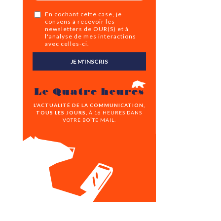
En cochant cette case, je
consens à recevoir les
newsletters de OUR(S) et à
l'analyse de mes interactions
avec celles-ci.
JE M'INSCRIS
Le Quatre heures
L’ACTUALITÉ DE LA COMMUNICATION,
TOUS LES JOURS,
À 16 HEURES DANS
VOTRE BOÎTE MAIL.