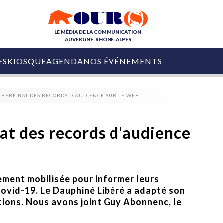
LE MÉDIA DE LA COMMUNICATION
AUVERGNE-RHÔNE-ALPES
ES
KIOSQUE
AGENDA
NOS ÉVÉNEMENTS
OURS DE LA COM
IBÉRÉ BAT DES RECORDS D'AUDIENCE SUR LE WEB
COLLECTIVITÉS
OURS DE L'ÉVÉNEMENTIEL
PUBLIÉ LE
31 JUILLET 2026
De Courchevel à
at des records d'audience
Nice : Denis Zanon
OURS DU DIGITAL
est décédé
LES RENDEZ-VOUS MÉDIA
COLLECTIVITÉS
PUBLIÉ LE
31 JUILLET 2026
INFLUENCE IA
Ardèche
rement mobilisée pour informer leurs
29 JUILLET 2026
COLLECT
Tourisme lance
Covid-19. Le Dauphiné Libéré a adapté son
[Debrief] Loire Tour
Ardèche Trip
mise sur la déconnexion
tions. Nous avons joint Guy Abonnenc, le
Planner
digital
Afin de pallier son déficit de no
COLLECTIVITÉS