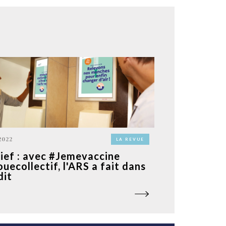
2022
LA REVUE
ief : avec #Jemevaccine
ouecollectif, l'ARS a fait dans
dit