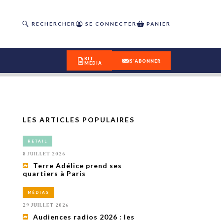
RECHERCHER
SE CONNECTER
PANIER
KIT
S'ABONNER
MÉDIA
LES ARTICLES POPULAIRES
DÉCOUVREZ
RETAIL
OUR(S) #25 - ÉTÉ 2026
8 JUILLET 2026
Terre Adélice prend ses
quartiers à Paris
IVITÉS
isme
MÉDIAS
 en
29 JUILLET 2026
toriété,
Audiences radios 2026 : les