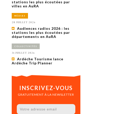
uxième
stations les plus écoutées par
utour de
villes en AuRA
 cinéma.
e
MÉDIAS
vient sur
ACHETER LE NUMÉRO
28 JUILLET 2026
M’ABONNER À OURSCOM PENDANT
Audiences radios 2026 : les
1 AN
stations les plus écoutées par
départements en AuRA
COLLECTIVITÉS
31 JUILLET 2026
Ardèche Tourisme lance
Ardèche Trip Planner
INSCRIVEZ-VOUS
GRATUITEMENT À LA NEWSLETTER