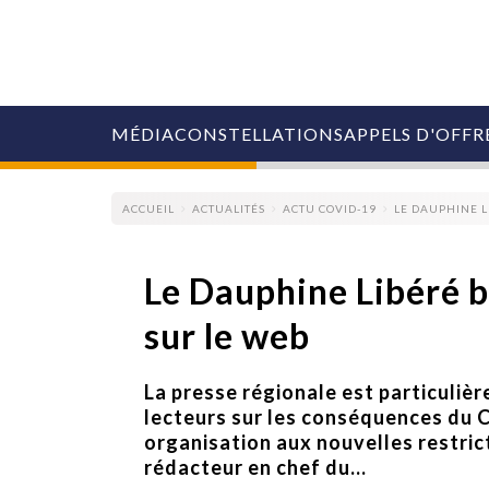
MÉDIA
CONSTELLATIONS
APPELS D'OFFR
ACCUEIL
ACTUALITÉS
ACTU COVID-19
LE DAUPHINE L
Le Dauphine Libéré b
sur le web
COLLECTIVITÉS
MARQUES
AGENCES
La presse régionale est particuliè
RETAIL
lecteurs sur les conséquences du 
MÉDIAS
organisation aux nouvelles restric
MANAGEMENT
rédacteur en chef du...
ÉVÉNEMENTIELS