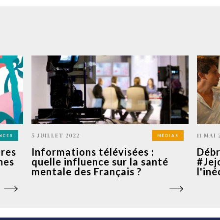
5 JUILLET 2022
11 MAI 
NCES
MÉDIAS
ires
Informations télévisées :
Débr
hes
quelle influence sur la santé
#Jej
mentale des Français ?
l'iné