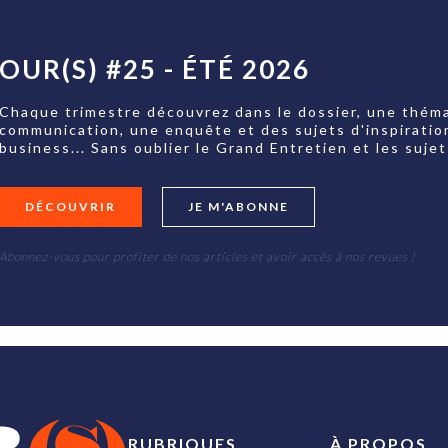
OUR(S) #25 - ÉTÉ 2026
Chaque trimestre découvrez dans le dossier, une théma
communication, une enquête et des sujets d'inspiratio
business... Sans oublier le Grand Entretien et les su
DÉCOUVRIR
JE M'ABONNE
Abonnez-vous pour profiter de nos articles et avoir accès à nos revues !
RUBRIQUES
À PROPOS