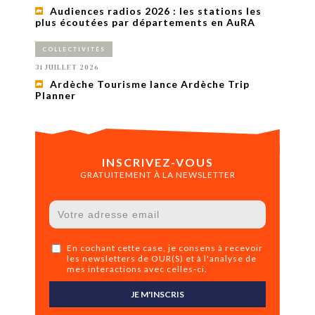
Audiences radios 2026 : les stations les
plus écoutées par départements en AuRA
COLLECTIVITÉS
31 JUILLET 2026
Ardèche Tourisme lance Ardèche Trip
Planner
INSCRIVEZ-VOUS
GRATUITEMENT À LA NEWSLETTER
En cochant cette case, je consens à recevoir
les newsletters de OUR(S) et à l'analyse de
mes interactions avec celles-ci.
JE M'INSCRIS