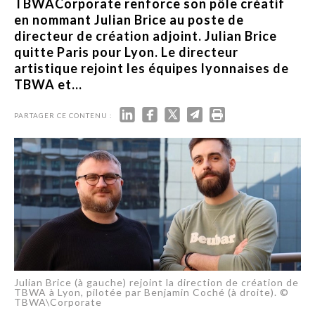
TBWACorporate renforce son pôle créatif
en nommant Julian Brice au poste de
directeur de création adjoint. Julian Brice
quitte Paris pour Lyon. Le directeur
artistique rejoint les équipes lyonnaises de
TBWA et...
PARTAGER CE CONTENU :
Julian Brice (à gauche) rejoint la direction de création de
TBWA à Lyon, pilotée par Benjamin Coché (à droite). ©
TBWA\Corporate