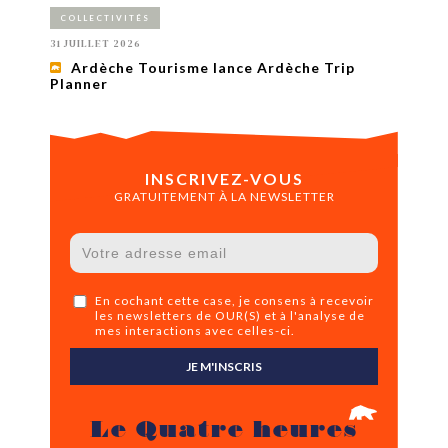
COLLECTIVITÉS
31 JUILLET 2026
Ardèche Tourisme lance Ardèche Trip
Planner
INSCRIVEZ-VOUS
GRATUITEMENT À LA NEWSLETTER
En cochant cette case, je consens à recevoir
les newsletters de OUR(S) et à l'analyse de
mes interactions avec celles-ci.
JE M'INSCRIS
Le Quatre heures