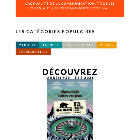
L’ACTUALITÉ DE LA COMMUNICATION, TOUS LES
JOURS,
À 16 HEURES DANS VOTRE BOÎTE MAIL.
LES CATÉGORIES POPULAIRES
MARQUES
AGENCES
COLLECTIVITÉS
MÉDIAS
ÉVÉNEMENTIELS
DÉCOUVREZ
OUR(S) #25 - ÉTÉ 2026