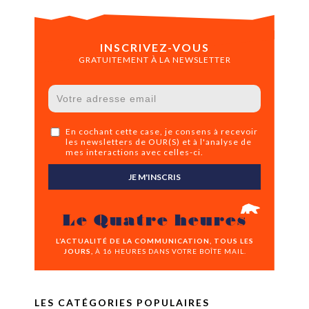
INSCRIVEZ-VOUS
GRATUITEMENT À LA NEWSLETTER
En cochant cette case, je consens à recevoir
les newsletters de OUR(S) et à l'analyse de
mes interactions avec celles-ci.
JE M'INSCRIS
Le Quatre heures
L’ACTUALITÉ DE LA COMMUNICATION, TOUS LES
JOURS,
À 16 HEURES DANS VOTRE BOÎTE MAIL.
LES CATÉGORIES POPULAIRES