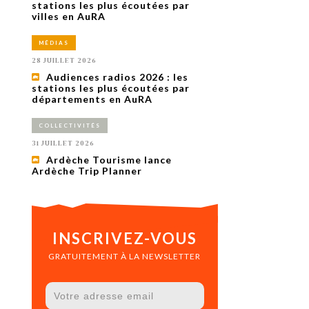
uxième
stations les plus écoutées par
utour de
villes en AuRA
 cinéma.
e
MÉDIAS
vient sur
ACHETER LE NUMÉRO
28 JUILLET 2026
M’ABONNER À OURSCOM PENDANT
Audiences radios 2026 : les
1 AN
stations les plus écoutées par
départements en AuRA
COLLECTIVITÉS
31 JUILLET 2026
Ardèche Tourisme lance
Ardèche Trip Planner
INSCRIVEZ-VOUS
GRATUITEMENT À LA NEWSLETTER