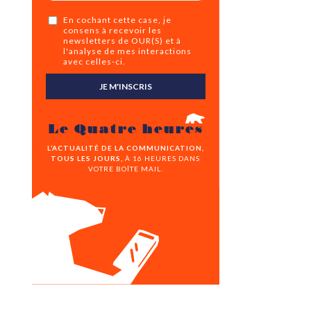
En cochant cette case, je
consens à recevoir les
newsletters de OUR(S) et à
l'analyse de mes interactions
avec celles-ci.
JE M'INSCRIS
Le Quatre heures
L’ACTUALITÉ DE LA COMMUNICATION,
TOUS LES JOURS,
À 16 HEURES DANS
VOTRE BOÎTE MAIL.