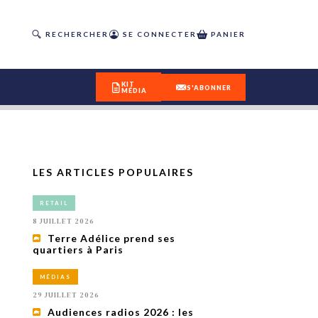
RECHERCHER
SE CONNECTER
PANIER
KIT
S'ABONNER
MÉDIA
LES ARTICLES POPULAIRES
DÉCOUVREZ
RETAIL
OUR(S) #25 - ÉTÉ 2026
8 JUILLET 2026
Terre Adélice prend ses
quartiers à Paris
IVITÉS
isme
MÉDIAS
 en
29 JUILLET 2026
toriété,
Audiences radios 2026 : les