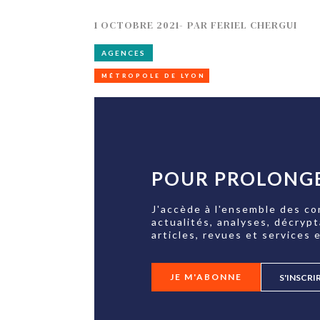
1 OCTOBRE 2021
-
PAR
FERIEL CHERGUI
AGENCES
MÉTROPOLE DE LYON
POUR PROLONGE
J'accède à l'ensemble des co
actualités, analyses, décryp
articles, revues et services e
JE M'ABONNE
S'INSCRI