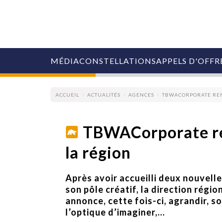
MÉDIA
CONSTELLATIONS
APPELS D'OFFR
ACCUEIL
ACTUALITÉS
AGENCES
TBWACORPORATE REN
TBWACorporate re
la région
COLLECTIVITÉS
MARQUES
AGENCES
Après avoir accueilli deux nouvell
RETAIL
son pôle créatif, la direction ré
MÉDIAS
annonce, cette fois-ci, agrandir, s
MANAGEMENT
l’optique d’imaginer,...
ÉVÉNEMENTIELS