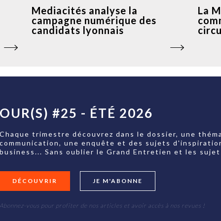
Mediacités analyse la
La M
campagne numérique des
comm
candidats lyonnais
circ
OUR(S) #25 - ÉTÉ 2026
Chaque trimestre découvrez dans le dossier, une théma
communication, une enquête et des sujets d'inspiratio
business... Sans oublier le Grand Entretien et les su
DÉCOUVRIR
JE M'ABONNE
Abonnez-vous pour profiter de nos articles et avoir accès à nos revues !