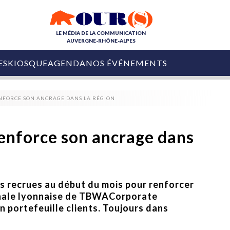
LE MÉDIA DE LA COMMUNICATION
AUVERGNE-RHÔNE-ALPES
ES
KIOSQUE
AGENDA
NOS ÉVÉNEMENTS
OURS DE LA COM
FORCE SON ANCRAGE DANS LA RÉGION
COLLECTIVITÉS
OURS DE L'ÉVÉNEMENTIEL
PUBLIÉ LE
31 JUILLET 2026
De Courchevel à
nforce son ancrage dans
Nice : Denis Zanon
OURS DU DIGITAL
est décédé
LES RENDEZ-VOUS MÉDIA
COLLECTIVITÉS
PUBLIÉ LE
31 JUILLET 2026
INFLUENCE IA
Ardèche
es recrues au début du mois pour renforcer
29 JUILLET 2026
COLLECT
Tourisme lance
gionale lyonnaise de TBWACorporate
[Debrief] Loire Tour
Ardèche Trip
mise sur la déconnexion
on portefeuille clients. Toujours dans
Planner
digital
Afin de pallier son déficit de no
COLLECTIVITÉS