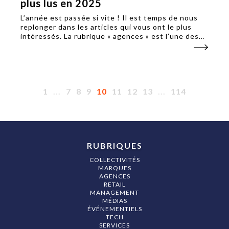
plus lus en 2025
L’année est passée si vite ! Il est temps de nous
replonger dans les articles qui vous ont le plus
intéressés. La rubrique « agences » est l’une des
plus fréquentées du site avec 284 articles au
compteur (pour l’instant !).
1
...
7
8
9
10
11
12
13
...
114
RUBRIQUES
COLLECTIVITÉS
MARQUES
AGENCES
RETAIL
MANAGEMENT
MÉDIAS
ÉVÉNEMENTIELS
TECH
SERVICES