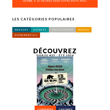
JOURS,
À 16 HEURES DANS VOTRE BOÎTE MAIL.
LES CATÉGORIES POPULAIRES
MARQUES
AGENCES
COLLECTIVITÉS
MÉDIAS
ÉVÉNEMENTIELS
DÉCOUVREZ
OUR(S) #25 - ÉTÉ 2026
COMMANDER
S’ABONNER