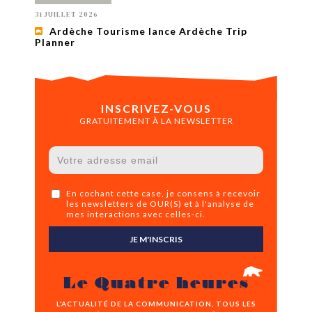
31 JUILLET 2026
Ardèche Tourisme lance Ardèche Trip
Planner
INSCRIVEZ-VOUS
GRATUITEMENT À LA NEWSLETTER
En cochant cette case, je consens à recevoir
les newsletters de OUR(S) et à l'analyse de
mes interactions avec celles-ci.
JE M'INSCRIS
Le Quatre heures
L’ACTUALITÉ DE LA COMMUNICATION, TOUS LES