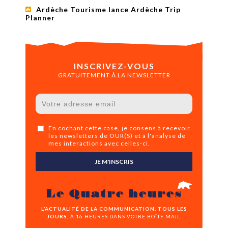
Ardèche Tourisme lance Ardèche Trip
Planner
INSCRIVEZ-VOUS
GRATUITEMENT À LA NEWSLETTER
En cochant cette case, je consens à recevoir
les newsletters de OUR(S) et à l'analyse de
mes interactions avec celles-ci.
JE M'INSCRIS
Le Quatre heures
L’ACTUALITÉ DE LA COMMUNICATION, TOUS LES
JOURS,
À 16 HEURES DANS VOTRE BOÎTE MAIL.