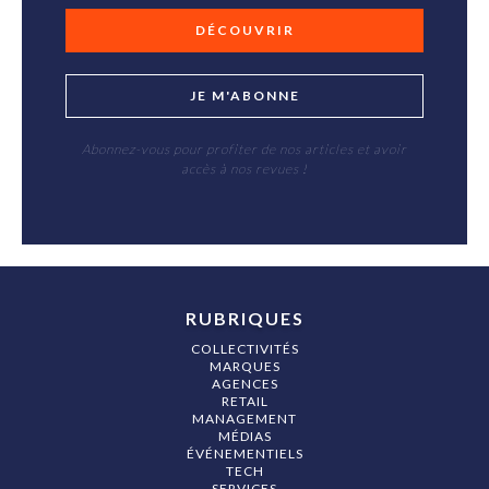
DÉCOUVRIR
JE M'ABONNE
Abonnez-vous pour profiter de nos articles et avoir
accès à nos revues !
RUBRIQUES
COLLECTIVITÉS
MARQUES
AGENCES
RETAIL
MANAGEMENT
MÉDIAS
ÉVÉNEMENTIELS
TECH
SERVICES