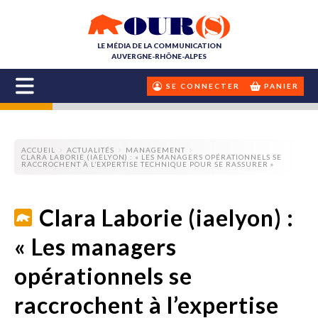
LE MÉDIA DE LA COMMUNICATION
AUVERGNE-RHÔNE-ALPES
SE CONNECTER
PANIER
ACCUEIL
ACTUALITÉS
MANAGEMENT
CLARA LABORIE (IAELYON) : « LES MANAGERS OPÉRATIONNELS SE
RACCROCHENT À L’EXPERTISE TECHNIQUE POUR SE RASSURER »
Clara Laborie (iaelyon) :
« Les managers
opérationnels se
raccrochent à l’expertise