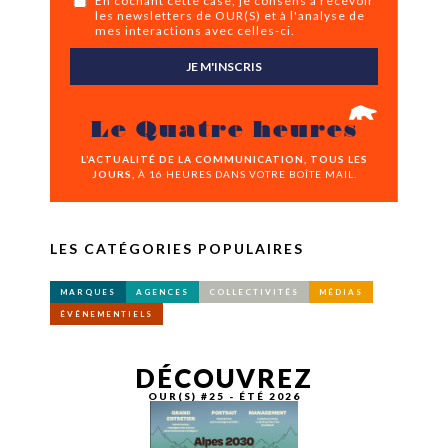
En cochant cette case, je consens à recevoir
les newsletters de OUR(S) et à l'analyse de
mes interactions avec celles-ci.
JE M'INSCRIS
Le Quatre heures
L’ACTUALITÉ DE LA COMMUNICATION, TOUS LES
JOURS,
À 16 HEURES DANS VOTRE BOÎTE MAIL.
LES CATÉGORIES POPULAIRES
MARQUES
AGENCES
COLLECTIVITÉS
MÉDIAS
ÉVÉNEMENTIELS
DÉCOUVREZ
OUR(S) #25 - ÉTÉ 2026