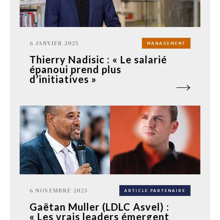
6 JANVIER 2025
MANAGEMENT
Thierry Nadisic : « Le salarié
épanoui prend plus
d’initiatives »
6 NOVEMBRE 2023
ARTICLE PARTENAIRE
Gaëtan Muller (LDLC Asvel) :
« Les vrais leaders émergent