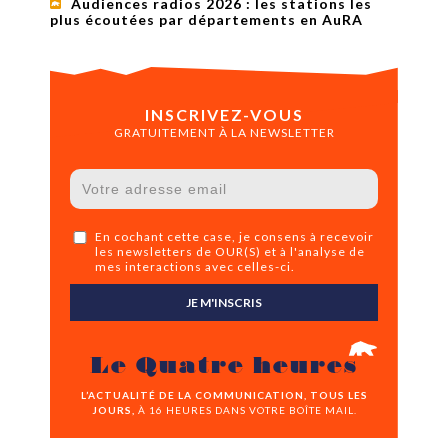
Audiences radios 2026 : les stations les
plus écoutées par départements en AuRA
INSCRIVEZ-VOUS
GRATUITEMENT À LA NEWSLETTER
En cochant cette case, je consens à recevoir
les newsletters de OUR(S) et à l'analyse de
mes interactions avec celles-ci.
JE M'INSCRIS
Le Quatre heures
L’ACTUALITÉ DE LA COMMUNICATION, TOUS LES
JOURS,
À 16 HEURES DANS VOTRE BOÎTE MAIL.