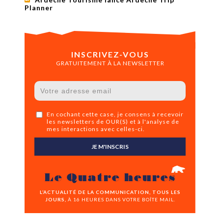
Planner
INSCRIVEZ-VOUS
GRATUITEMENT À LA NEWSLETTER
En cochant cette case, je consens à recevoir
les newsletters de OUR(S) et à l'analyse de
mes interactions avec celles-ci.
JE M'INSCRIS
Le Quatre heures
L’ACTUALITÉ DE LA COMMUNICATION, TOUS LES
JOURS,
À 16 HEURES DANS VOTRE BOÎTE MAIL.