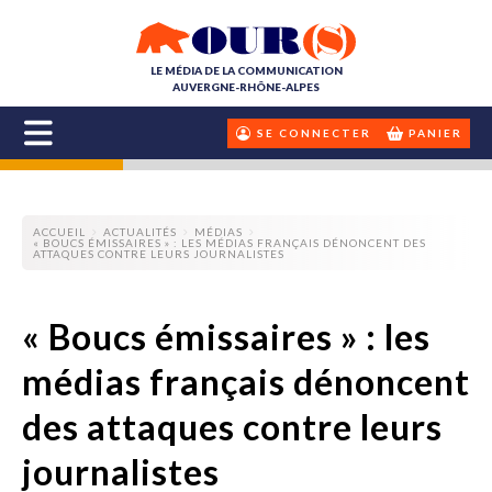
LE MÉDIA DE LA COMMUNICATION
AUVERGNE-RHÔNE-ALPES
SE CONNECTER
PANIER
ACCUEIL
ACTUALITÉS
MÉDIAS
« BOUCS ÉMISSAIRES » : LES MÉDIAS FRANÇAIS DÉNONCENT DES
ATTAQUES CONTRE LEURS JOURNALISTES
« Boucs émissaires » : les
médias français dénoncent
des attaques contre leurs
journalistes