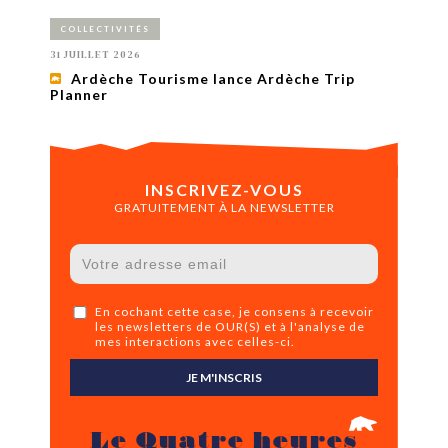
COLLECTIVITÉS
31 JUILLET 2026
Ardèche Tourisme lance Ardèche Trip
Planner
INSCRIVEZ-VOUS
GRATUITEMENT À LA NEWSLETTER
En cochant cette case, je consens à recevoir
les newsletters de OUR(S) et à l'analyse de
mes interactions avec celles-ci.
JE M'INSCRIS
Le Quatre heures