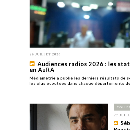
TECH
SERVICES
OPINIONS
LA REVUE
ARTICLE
PARTENAIRE
28 JUILLET 2026
Audiences radios 2026 : les sta
en AuRA
Médiamétrie a publié les derniers résultats de 
les plus écoutées dans chaque départements de 
COLLE
27 JUIL
Séb
Beauj