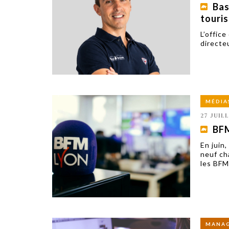
Bas
touris
L’offic
directeu
MÉDIA
27 JUIL
BFM
En juin,
neuf ch
les BFM
MANA