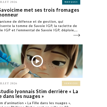
UILLET 2026
MARQUES
Savoicime met ses trois fromages
’honneur
ganisme de défense et de gestion, qui
ésente la tomme de Savoie IGP, la raclette de
ie IGP et l’emmental de Savoie IGP, déploie,
 la première fois, une campagne de
unication commune réunissant ses trois
ages.
UILLET 2026
SERVICES
studio lyonnais Stim derrière « La
le dans les nuages »
lm d'animation « La Fille dans les nuages »,