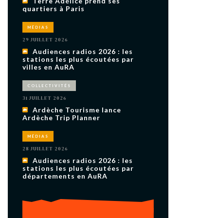
Terre Adélice prend ses
uxième
quartiers à Paris
utour de
 cinéma.
e
MÉDIAS
vient sur
ACHETER LE NUMÉRO
29 JUILLET 2026
Audiences radios 2026 : les
M’ABONNER À OURSCOM PENDANT
1 AN
stations les plus écoutées par
villes en AuRA
COLLECTIVITÉS
31 JUILLET 2026
Ardèche Tourisme lance
Ardèche Trip Planner
MÉDIAS
28 JUILLET 2026
Audiences radios 2026 : les
stations les plus écoutées par
départements en AuRA