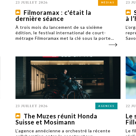
23 JUILLET 2026
23 J
MÉDIAS
Filmoramax : c'était la
dernière séance
à l
À trois mois du lancement de sa sixième
L’or
édition, le festival international de court-
repr
métrage Filmoramax met la clé sous la porte
Savo
pour des raisons financières. L’un des trois
pour
cofondateurs, Baptiste Brun, relance
comm
l’événement sous le nom Slough Motion.
from
23 JUILLET 2026
22 J
AGENCES
The Muzes réunit Honda
Le 
Suisse et Mosimann
Fil
L’agence annécienne a orchestré la récente
Le fi