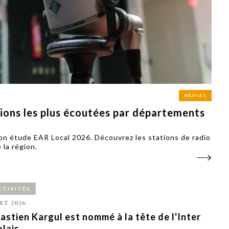
PUBLIÉ LE
30 JUILLET 2026
Loire Tourisme a lancé une de
Amandine Burret
saison autour de son concept a
rejoint Sainte-Foy-
la déconnexion, en digital et au
lès-Lyon
Alexandra Thizy, sa responsabl
marketing et communication, re
la campagne.
MÉDIAS
tions les plus écoutées par départements
son étude EAR Local 2026. Découvrez les stations de radio
la région.
CTIVITÉS
LET 2026
astien Kargul est nommé à la tête de l'Inter
olais