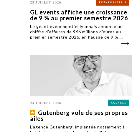
23 JUILLET 2026
ÉVÉNEMENTIELS
GL events affiche une croissance
de 9 % au premier semestre 2026
Le géant événementiel lyonnais annonce un
chiffre d'affaires de 966 millions d'euros au
premier semestre 2026, en hausse de 9 %.
Dans un contexte international instable, le
groupe tient malgré tout ses objectifs
annuels.
23 JUILLET 2026
AGENCES
Gutenberg vole de ses propres
ailes
L'agence Gutenberg, implantée notamment à