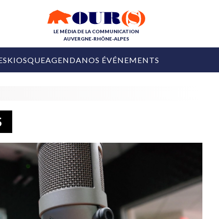
LE MÉDIA DE LA COMMUNICATION
AUVERGNE-RHÔNE-ALPES
ES
KIOSQUE
AGENDA
NOS ÉVÉNEMENTS
OURS DE LA COM
COLLECTIVITÉS
OURS DE L'ÉVÉNEMENTIEL
PUBLIÉ LE
31 JUILLET 2026
De Courchevel à
S
Nice : Denis Zanon
OURS DU DIGITAL
est décédé
LES RENDEZ-VOUS MÉDIA
COLLECTIVITÉS
PUBLIÉ LE
31 JUILLET 2026
INFLUENCE IA
Ardèche
29 JUILLET 2026
COLLECT
Tourisme lance
[Debrief] Loire Tour
Ardèche Trip
mise sur la déconnexion
Planner
digital
Afin de pallier son déficit de no
COLLECTIVITÉS