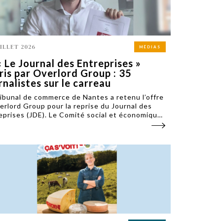
UILLET 2026
MÉDIAS
« Le Journal des Entreprises »
ris par Overlord Group : 35
rnalistes sur le carreau
ribunal de commerce de Nantes a retenu l’offre
erlord Group pour la reprise du Journal des
eprises (JDE). Le Comité social et économique
) dénonce la suppression de 35 postes de
nalistes sur les 52 salariés que compte le titre.