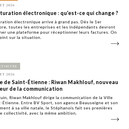
LET 2026
turation électronique : qu'est-ce qui change ?
uration électronique arrive à grand pas. Dès le 1er
re, toutes les entreprises et les indépendants devront
ner une plateforme pour réceptionner leurs factures. On
point sur la situation.
CTIVITÉS
LET 2026
le de Saint-Étienne : Riwan Makhlouf, nouveau
teur de la communication
juin, Riwan Makhlouf dirige la communication de la Ville
t-Étienne. Entre BV Sport, son agence Beauseigne et son
ment à sa ville natale, le Stéphanois fait ses premières
e collectivité, avec la même ambition.