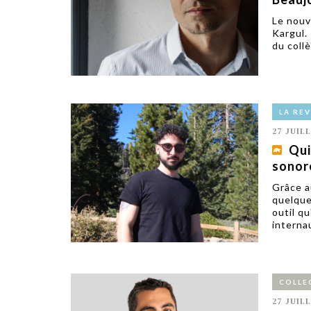
Le nouv
Kargul. 
du collè
LA RE
27 JUIL
Qui
sonor
Grâce a
quelque
outil qu
interna
COLLE
27 JUIL