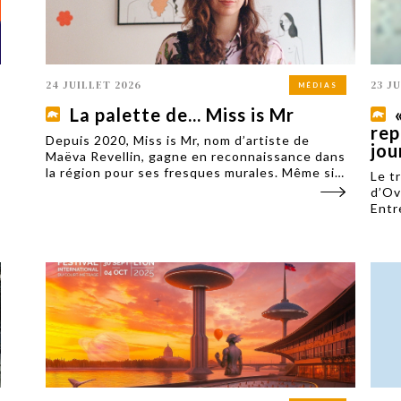
24 JUILLET 2026
23 J
MÉDIAS
La palette de... Miss is Mr
rep
Depuis 2020, Miss is Mr, nom d’artiste de
jou
Maëva Revellin, gagne en reconnaissance dans
la région pour ses fresques murales. Même si
Le t
la Grenobloise pratique aussi l’illustration, le
d’Ov
grand format reste son medium de
Entr
prédilection. Découvrez son univers.
(CSE
jour