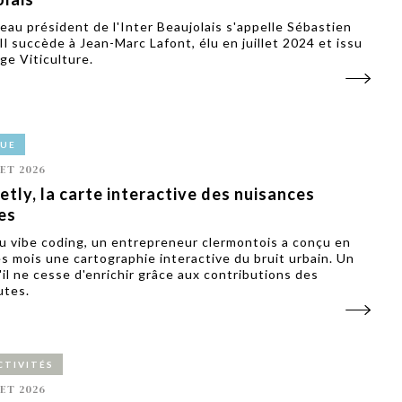
eau président de l'Inter Beaujolais s'appelle Sébastien
Il succède à Jean-Marc Lafont, élu en juillet 2024 et issu
ge Viticulture.
VUE
LET 2026
etly, la carte interactive des nuisances
es
u vibe coding, un entrepreneur clermontois a conçu en
s mois une cartographie interactive du bruit urbain. Un
'il ne cesse d'enrichir grâce aux contributions des
utes.
CTIVITÉS
LET 2026