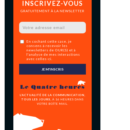
INSCRIVEZ-VOUS
GRATUITEMENT À LA NEWSLETTER
En cochant cette case, je
consens à recevoir les
newsletters de OUR(S) et à
l'analyse de mes interactions
avec celles-ci.
JE M'INSCRIS
Le Quatre heures
L’ACTUALITÉ DE LA COMMUNICATION,
TOUS LES JOURS,
À 16 HEURES DANS
VOTRE BOÎTE MAIL.