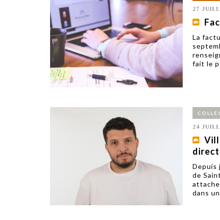
27 JUIL
Fac
La fact
septemb
renseig
fait le 
COLLE
24 JUIL
Vil
direc
Depuis 
de Sain
attache
dans un