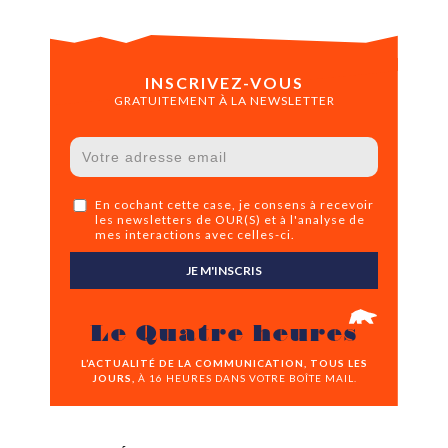
INSCRIVEZ-VOUS
GRATUITEMENT À LA NEWSLETTER
En cochant cette case, je consens à recevoir
les newsletters de OUR(S) et à l'analyse de
mes interactions avec celles-ci.
JE M'INSCRIS
Le Quatre heures
L’ACTUALITÉ DE LA COMMUNICATION, TOUS LES
JOURS,
À 16 HEURES DANS VOTRE BOÎTE MAIL.