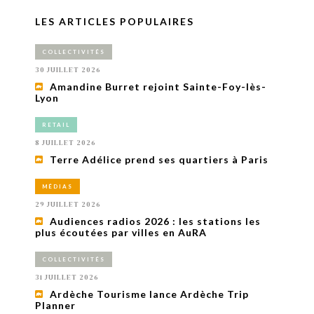
LES ARTICLES POPULAIRES
COLLECTIVITÉS
30 JUILLET 2026
Amandine Burret rejoint Sainte-Foy-lès-
Lyon
RETAIL
8 JUILLET 2026
Terre Adélice prend ses quartiers à Paris
MÉDIAS
29 JUILLET 2026
Audiences radios 2026 : les stations les
plus écoutées par villes en AuRA
COLLECTIVITÉS
31 JUILLET 2026
Ardèche Tourisme lance Ardèche Trip
Planner