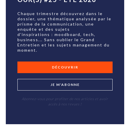
Chaque trimestre découvrez dans le
dossier, une thématique analysée par le
prisme de la communication, une
enquête et des sujets
d'inspirations : moodboard, tech,
business... Sans oublier le Grand
Entretien et les sujets management du
moment.
DÉCOUVRIR
JE M'ABONNE
Abonnez-vous pour profiter de nos articles et avoir
accès à nos revues !