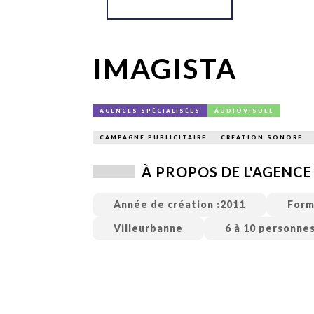
TECH
SERVICES
OPINIONS
LA REVUE
ARTICLE
IMAGISTA
PARTENAIRE
AGENCES SPÉCIALISÉES
AUDIOVISUEL
CAMPAGNE PUBLICITAIRE
CRÉATION SONORE
À PROPOS DE L'AGENCE
Année de création :
2011
Form
Villeurbanne
6 à 10 personne