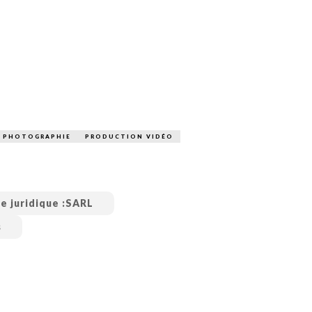
PUBLIÉ LE
30 JUILLET 2026
Loire Tourisme a lancé une de
Amandine Burret
saison autour de son concept a
rejoint Sainte-Foy-
la déconnexion, en digital et au
lès-Lyon
Alexandra Thizy, sa responsabl
marketing et communication, re
la campagne.
PHOTOGRAPHIE
PRODUCTION VIDÉO
e juridique :
SARL
s