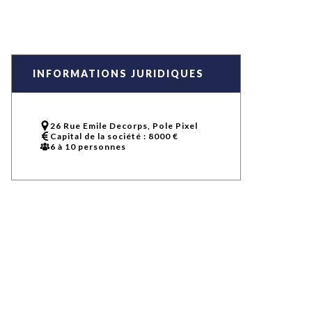
uxième
utour de
 cinéma.
e
vient sur
ACHETER LE NUMÉRO
INFORMATIONS JURIDIQUES
M’ABONNER À OURSCOM PENDANT
1 AN
26 Rue Emile Decorps, Pole Pixel
Capital de la société : 8000 €
6 à 10 personnes