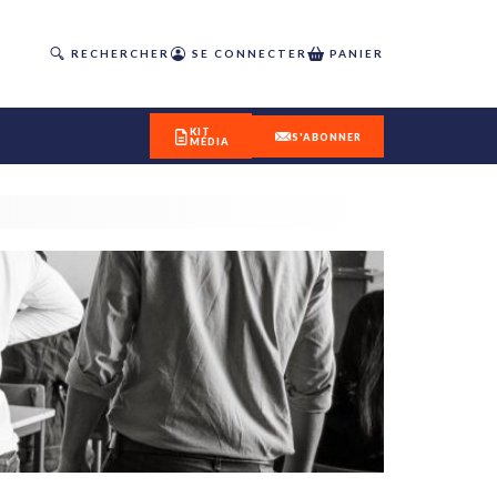
RECHERCHER
SE CONNECTER
PANIER
KIT
S'ABONNER
MÉDIA
DÉCOUVREZ
OUR(S) #25 - ÉTÉ 2026
IVITÉS
isme
 en
toriété,