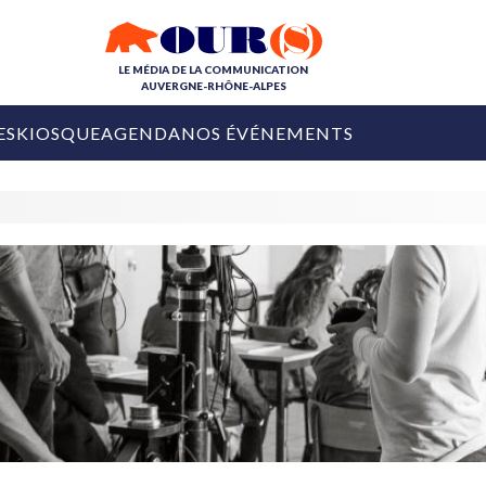
LE MÉDIA DE LA COMMUNICATION
AUVERGNE-RHÔNE-ALPES
ES
KIOSQUE
AGENDA
NOS ÉVÉNEMENTS
OURS DE LA COM
COLLECTIVITÉS
OURS DE L'ÉVÉNEMENTIEL
PUBLIÉ LE
31 JUILLET 2026
De Courchevel à
Nice : Denis Zanon
OURS DU DIGITAL
est décédé
LES RENDEZ-VOUS MÉDIA
COLLECTIVITÉS
PUBLIÉ LE
31 JUILLET 2026
INFLUENCE IA
Ardèche
29 JUILLET 2026
COLLECT
Tourisme lance
[Debrief] Loire Tour
Ardèche Trip
mise sur la déconnexion
Planner
digital
Afin de pallier son déficit de no
COLLECTIVITÉS