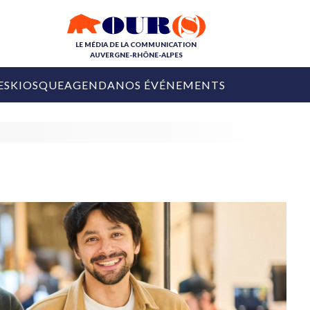
LE MÉDIA DE LA COMMUNICATION
AUVERGNE-RHÔNE-ALPES
ES
KIOSQUE
AGENDA
NOS ÉVÉNEMENTS
OURS DE LA COM
COLLECTIVITÉS
OURS DE L'ÉVÉNEMENTIEL
PUBLIÉ LE
31 JUILLET 2026
De Courchevel à
Nice : Denis Zanon
OURS DU DIGITAL
est décédé
LES RENDEZ-VOUS MÉDIA
COLLECTIVITÉS
PUBLIÉ LE
31 JUILLET 2026
INFLUENCE IA
Ardèche
29 JUILLET 2026
COLLECT
Tourisme lance
[Debrief] Loire Tour
Ardèche Trip
mise sur la déconnexion
Planner
digital
Afin de pallier son déficit de no
COLLECTIVITÉS