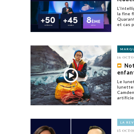
L’Intel
la fine 
Quarant
et cas 
MARQ
16 OCTO
Not
enfant
Le lune
lunette
Camden.
artificie
LA RE
15 OCTO