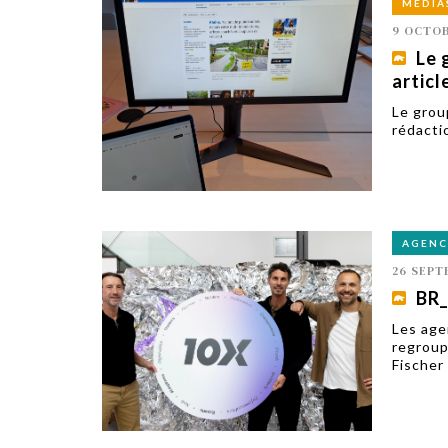
MÉDIA
9 OCTOB
Le 
articl
Le group
rédacti
AGENC
26 SEPT
BR_
Les age
regroup
Fischer