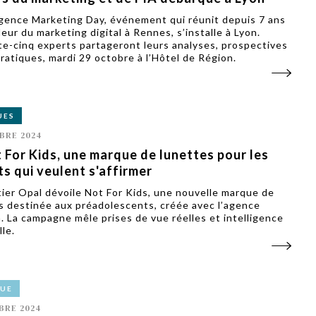
ligence Marketing Day, événement qui réunit depuis 7 ans
fleur du marketing digital à Rennes, s’installe à Lyon.
e-cinq experts partageront leurs analyses, prospectives
pratiques, mardi 29 octobre à l’Hôtel de Région.
UES
BRE 2024
 For Kids, une marque de lunettes pour les
s qui veulent s'affirmer
tier Opal dévoile Not For Kids, une nouvelle marque de
s destinée aux préadolescents, créée avec l’agence
 La campagne mêle prises de vue réelles et intelligence
lle.
VUE
BRE 2024