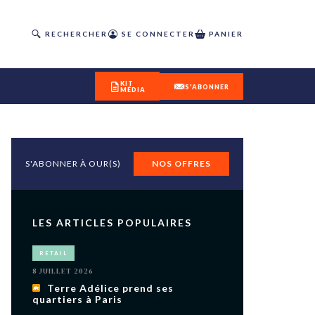
RECHERCHER
SE CONNECTER
PANIER
KIT
S'ABONNER
MÉDIA
S'ABONNER À OUR(S)
NOS OFFRES
DÉCOUVREZ
OUR(S) #25 - ÉTÉ 2026
LES ARTICLES POPULAIRES
IVITÉS
RETAIL
isme
8 JUILLET 2026
 en
Terre Adélice prend ses
quartiers à Paris
toriété,