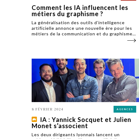
Comment les IA influencent les
métiers du graphisme ?
La généralisation des outils d’intelligence
artificielle annonce une nouvelle ère pour les
métiers de la communication et du graphisme.
Un sujet débattu lors du salon C!Print, la
grand-messe de la communication visuelle et
des arts graphiques.
8 FÉVRIER 2024
AGENCES
IA : Yannick Socquet et Julien
Monet s’associent
Les deux dirigeants lyonnais lancent un