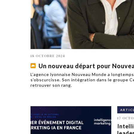
TECH
SERVICES
OPINIONS
LA REVUE
ARTICLE
PARTENAIRE
18 OCTOBRE 2024
Un nouveau départ pour Nouve
L’agence lyonnaise Nouveau Monde a longtemps br
s’obscurcisse. Son intégration dans le groupe 
retrouver son rang.
ARTIC
17 OCTO
Intell
leader