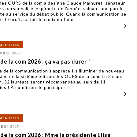
 des OURS de la com a désigné Claude Malhuret, sénateur
ier, personnalité inspirante de l'année, saluant une parole
te au service du débat public. Quand la communication se
s le bruit, lui fait le choix du fond.
MENTIELS
MBRE 2025
e la com 2026 : ça va pas durer !
e de la communication s'apprête à s'illuminer de nouveau
asion de la sixième édition des OURS de la com. Le 3 mars
n, 32 lauréats seront récompensés au sein de 11
ies ! À condition de participer…
MENTIELS
BRE 2025
e la com 2026 : Mme la présidente Elisa