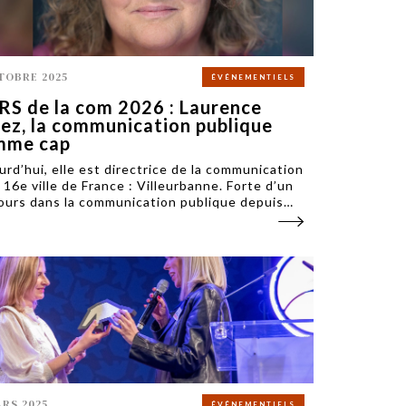
TOBRE 2025
ÉVÉNEMENTIELS
S de la com 2026 : Laurence
ez, la communication publique
mme cap
urd’hui, elle est directrice de la communication
a 16e ville de France : Villeurbanne. Forte d’un
ours dans la communication publique depuis
 de vingt ans, Laurence Perez rejoint le jury
OURS de la com 2026.
ARS 2025
ÉVÉNEMENTIELS