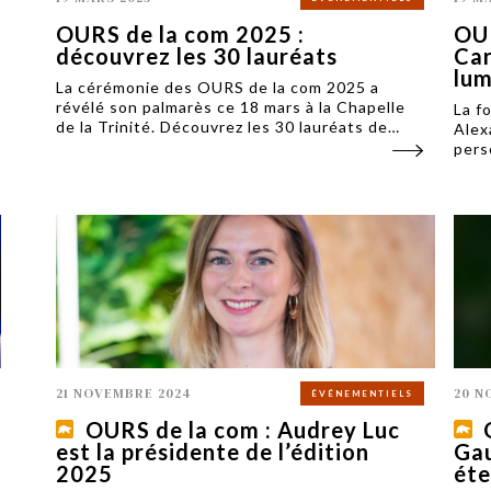
OURS de la com 2025 :
OUR
découvrez les 30 lauréats
Car
lum
La cérémonie des OURS de la com 2025 a
révélé son palmarès ce 18 mars à la Chapelle
La f
de la Trinité. Découvrez les 30 lauréats de
Alex
cette cinquième édition qui a réuni 300
pers
personnes.
com 
21 NOVEMBRE 2024
20 N
ÉVÉNEMENTIELS
OURS de la com : Audrey Luc
est la présidente de l’édition
Gau
2025
ét