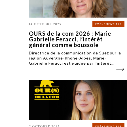
14 OCTOBRE 2025
ÉVÉNEMENTIELS
OURS de la com 2026 : Marie-
Gabrielle Feracci, l’intérêt
général comme boussole
Directrice de la communication de Suez sur la
région Auvergne-Rhône-Alpes, Marie-
Gabrielle Feracci est guidée par l’intérêt
général. Avant d’être communicante, elle
cherche à être utile aux autres. Elle est
membre du jury des OURS de la com 2026.
2 OCTOBRE 2025
ÉVÉNEMENTIELS