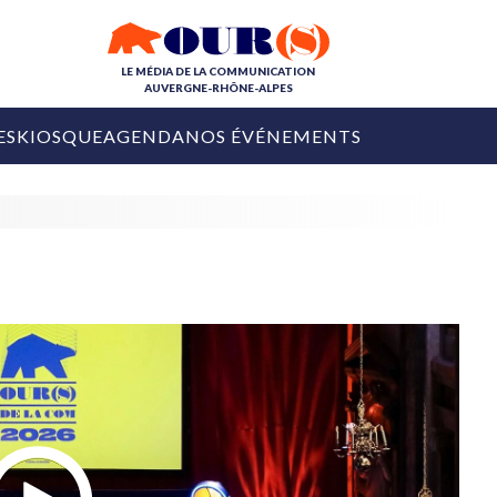
LE MÉDIA DE LA COMMUNICATION
AUVERGNE-RHÔNE-ALPES
ES
KIOSQUE
AGENDA
NOS ÉVÉNEMENTS
OURS DE LA COM
COLLECTIVITÉS
OURS DE L'ÉVÉNEMENTIEL
PUBLIÉ LE
31 JUILLET 2026
De Courchevel à
Nice : Denis Zanon
OURS DU DIGITAL
est décédé
LES RENDEZ-VOUS MÉDIA
COLLECTIVITÉS
PUBLIÉ LE
31 JUILLET 2026
INFLUENCE IA
Ardèche
29 JUILLET 2026
COLLECT
Tourisme lance
[Debrief] Loire Tour
Ardèche Trip
mise sur la déconnexion
Planner
digital
Afin de pallier son déficit de no
COLLECTIVITÉS