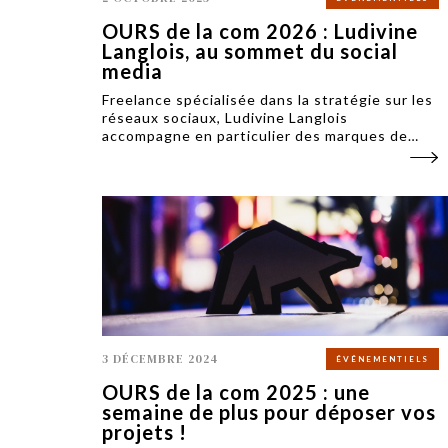
OURS de la com 2026 : Ludivine
Langlois, au sommet du social
media
Freelance spécialisée dans la stratégie sur les
réseaux sociaux, Ludivine Langlois
accompagne en particulier des marques de
l’hospitalité ou atypiques depuis Val Thorens
(Savoie). Elle est membre du jury des OURS de
la com 2026.
3 DÉCEMBRE 2024
ÉVÉNEMENTIELS
OURS de la com 2025 : une
semaine de plus pour déposer vos
projets !