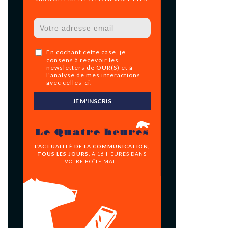
En cochant cette case, je
consens à recevoir les
newsletters de OUR(S) et à
l'analyse de mes interactions
avec celles-ci.
JE M'INSCRIS
Le Quatre heures
L’ACTUALITÉ DE LA COMMUNICATION,
TOUS LES JOURS,
À 16 HEURES DANS
VOTRE BOÎTE MAIL.