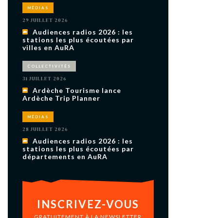
uxième
MÉDIAS
utour de
 cinéma.
29 JUILLET 2026
e
Audiences radios 2026 : les
vient sur
ACHETER LE NUMÉRO
stations les plus écoutées par
villes en AuRA
M’ABONNER À OURSCOM PENDANT
1 AN
COLLECTIVITÉS
31 JUILLET 2026
Ardèche Tourisme lance
Ardèche Trip Planner
MÉDIAS
28 JUILLET 2026
Audiences radios 2026 : les
stations les plus écoutées par
départements en AuRA
INSCRIVEZ-VOUS
GRATUITEMENT À LA NEWSLETTER