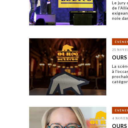
Le jury
de l'All
exigean
noie dan
ÉVÉNE
25 NOVE
OURS d
La scèn
à l'occ
prochai
catégor
ÉVÉNE
4 NOVEM
OURS d