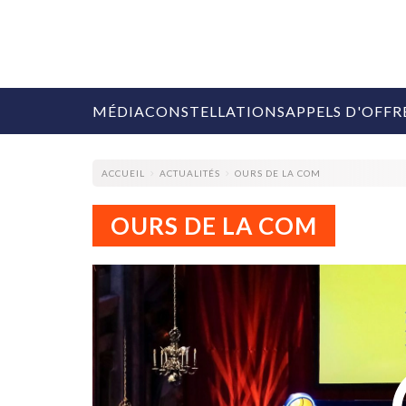
MÉDIA
CONSTELLATIONS
APPELS D'OFFR
ACCUEIL
ACTUALITÉS
OURS DE LA COM
OURS DE LA COM
COLLECTIVITÉS
MARQUES
AGENCES
RETAIL
MÉDIAS
MANAGEMENT
ÉVÉNEMENTIELS