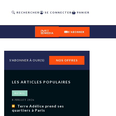
RECHERCHER
SE CONNECTER
PANIER
KIT
S'ABONNER
MÉDIA
S'ABONNER À OUR(S)
NOS OFFRES
DÉCOUVREZ
OUR(S) #25 - ÉTÉ 2026
LES ARTICLES POPULAIRES
IVITÉS
RETAIL
isme
8 JUILLET 2026
 en
Terre Adélice prend ses
quartiers à Paris
toriété,