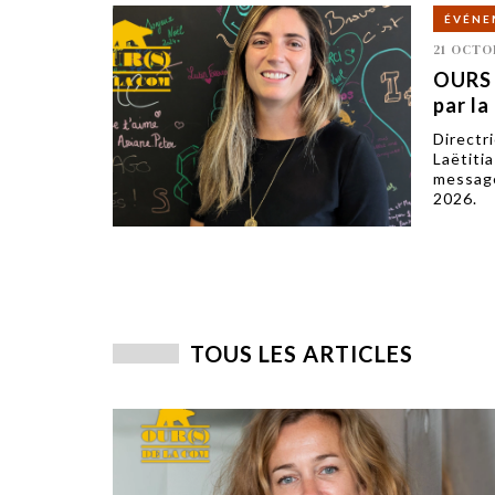
ÉVÉNE
21 OCTO
OURS d
par la
Directr
Laëtiti
message
2026.
TOUS LES ARTICLES