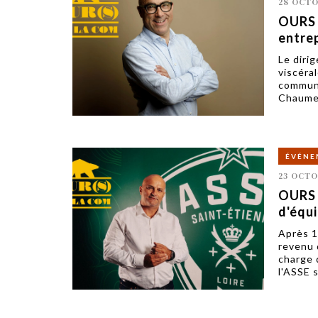
28 OCTO
OURS 
entrep
Le diri
viscéra
communi
Chaumei
ÉVÉNE
23 OCTO
OURS d
d'équ
Après 1
revenu 
charge 
l'ASSE 