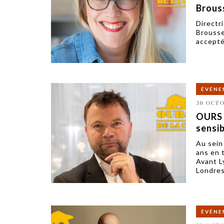
Brous
Directr
Brousset
accepté
ÉVÉNE
30 OCTO
OURS d
sensi
Au sein
ans en 
Avant L
Londres
ÉVÉNE