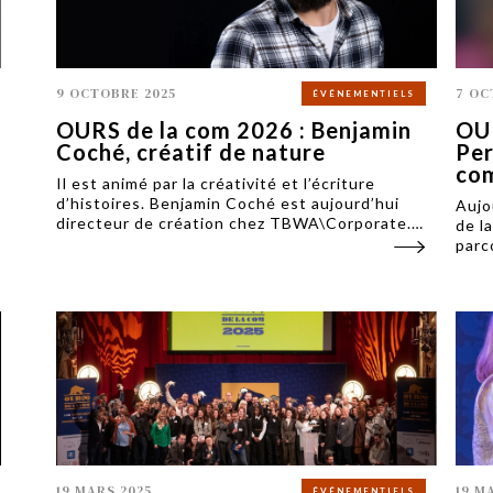
9 OCTOBRE 2025
7 OC
ÉVÉNEMENTIELS
OURS de la com 2026 : Benjamin
OUR
Coché, créatif de nature
Per
co
Il est animé par la créativité et l’écriture
d’histoires. Benjamin Coché est aujourd’hui
Aujo
directeur de création chez TBWA\Corporate.
de l
Il rejoint le jury des OURS de la com 2026.
parc
plus
des 
19 MARS 2025
19 M
ÉVÉNEMENTIELS