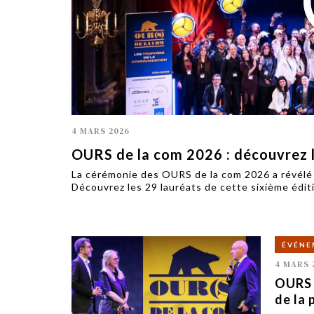
TECH
SERVICES
OPINIONS
LA REVUE
ARTICLE
PARTENAIRE
4 MARS 2026
OURS de la com 2026 : découvrez l
La cérémonie des OURS de la com 2026 a révélé s
Découvrez les 29 lauréats de cette sixième édit
ÉVÉNE
4 MARS 
OURS d
de la 