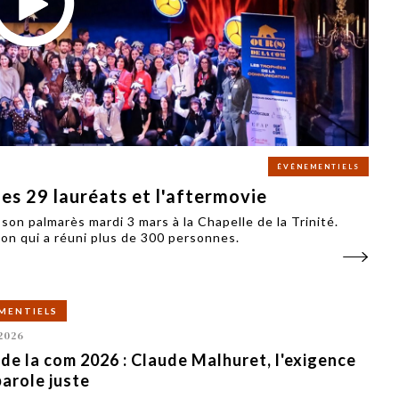
PUBLIÉ LE
30 JUILLET 2026
Loire Tourisme a lancé une de
Amandine Burret
saison autour de son concept a
rejoint Sainte-Foy-
la déconnexion, en digital et au
lès-Lyon
Alexandra Thizy, sa responsabl
marketing et communication, re
la campagne.
ÉVÉNEMENTIELS
es 29 lauréats et l'aftermovie
on palmarès mardi 3 mars à la Chapelle de la Trinité.
ion qui a réuni plus de 300 personnes.
MENTIELS
2026
e la com 2026 : Claude Malhuret, l'exigence
parole juste