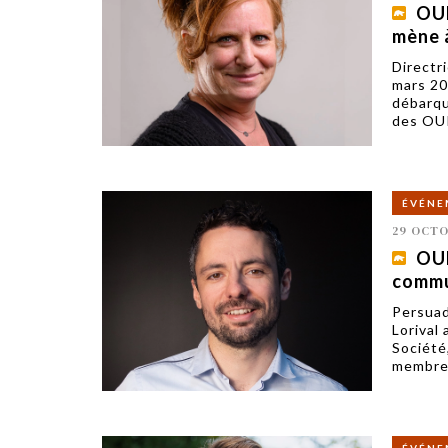
OUR
mène à
Directr
mars 20
débarqu
des OUR
ÉVÉNE
29 OCTO
OUR
commun
Persuad
Lorival
Société,
membre 