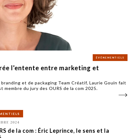
PUBLIÉ LE
30 JUILLET 2026
Loire Tourisme a lancé une de
Amandine Burret
saison autour de son concept a
rejoint Sainte-Foy-
la déconnexion, en digital et au
lès-Lyon
Alexandra Thizy, sa responsabl
marketing et communication, re
la campagne.
ÉVÉNEMENTIELS
rée l’entente entre marketing et
 branding et de packaging Team Créatif, Laurie Gouin fait
 est membre du jury des OURS de la com 2025.
MENTIELS
BRE 2024
S de la com : Éric Leprince, le sens et la
é