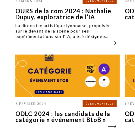
20 MARS 2024
22 F
ÉVÉNEMENTIELS
OURS de la com 2024 : Nathalie
ODL
Dupuy, exploratrice de l’IA
cat
La directrice artistique lyonnaise, propulsée
sur le devant de la scène pour ses
expérimentations sur l’IA, a été désignée
personnalité de l’année lors de la cérémonie
des OURS de la com 2024.
8 FÉVRIER 2024
1 FÉ
ÉVÉNEMENTIELS
ODLC 2024 : les candidats de la
ODL
catégorie « événement BtoB »
cat