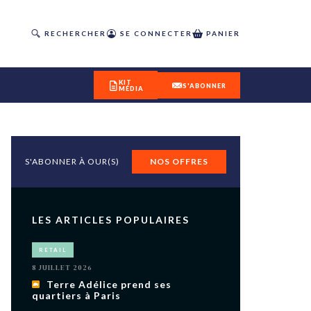
RECHERCHER
SE CONNECTER
PANIER
KIT
S'ABONNER
MÉDIA
S'ABONNER À OUR(S)
NOS OFFRES
DÉCOUVREZ
OUR(S) #25 - ÉTÉ 2026
LES ARTICLES POPULAIRES
IVITÉS
RETAIL
isme
8 JUILLET 2026
 en
Terre Adélice prend ses
quartiers à Paris
toriété,