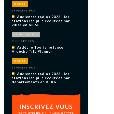
uxième
MÉDIAS
utour de
 cinéma.
29 JUILLET 2026
e
Audiences radios 2026 : les
vient sur
ACHETER LE NUMÉRO
stations les plus écoutées par
villes en AuRA
M’ABONNER À OURSCOM PENDANT
1 AN
COLLECTIVITÉS
31 JUILLET 2026
Ardèche Tourisme lance
Ardèche Trip Planner
MÉDIAS
28 JUILLET 2026
Audiences radios 2026 : les
stations les plus écoutées par
départements en AuRA
INSCRIVEZ-VOUS
GRATUITEMENT À LA NEWSLETTER