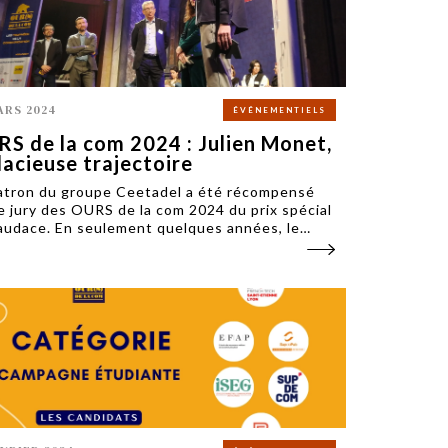
ARS 2024
ÉVÉNEMENTIELS
S de la com 2024 : Julien Monet,
acieuse trajectoire
atron du groupe Ceetadel a été récompensé
le jury des OURS de la com 2024 du prix spécial
’audace. En seulement quelques années, le
geant de l’agence Monet a transformé son
ce.