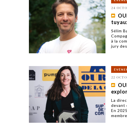
ÉVÉNE
24 OCTO
OUR
tuyau
Sélim B
Compagn
à la com
jury de
ÉVÉNE
22 OCTO
OUR
explor
La direc
devant 
En 2025
membre 