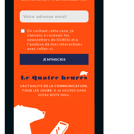
En cochant cette case, je
consens à recevoir les
newsletters de OUR(S) et à
l'analyse de mes interactions
avec celles-ci.
JE M'INSCRIS
Le Quatre heures
L’ACTUALITÉ DE LA COMMUNICATION,
TOUS LES JOURS,
À 16 HEURES DANS
VOTRE BOÎTE MAIL.