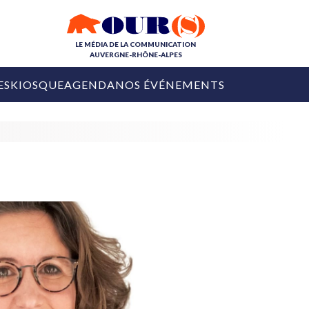
LE MÉDIA DE LA COMMUNICATION
AUVERGNE-RHÔNE-ALPES
ES
KIOSQUE
AGENDA
NOS ÉVÉNEMENTS
OURS DE LA COM
COLLECTIVITÉS
OURS DE L'ÉVÉNEMENTIEL
PUBLIÉ LE
31 JUILLET 2026
De Courchevel à
Nice : Denis Zanon
OURS DU DIGITAL
est décédé
LES RENDEZ-VOUS MÉDIA
COLLECTIVITÉS
PUBLIÉ LE
31 JUILLET 2026
INFLUENCE IA
Ardèche
29 JUILLET 2026
COLLECT
Tourisme lance
[Debrief] Loire Tour
Ardèche Trip
mise sur la déconnexion
Planner
digital
Afin de pallier son déficit de no
COLLECTIVITÉS