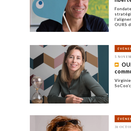
Fondate
stratég
l’align
OURS de
ÉVÉNE
5 NOVEM
OUR
commu
Virgini
SoCoo'c
ÉVÉNE
31 OCTO