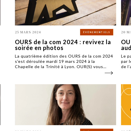
25 MARS 2024
20 M
ÉVÉNEMENTIELS
OURS de la com 2024 : revivez la
OUR
soirée en photos
aud
La quatrième édition des OURS de la com 2024
Le p
s'est déroulée mardi 19 mars 2024 à la
par 
Chapelle de la Trinité à Lyon. OUR(S) vous
de l
propose de revivre la soirée en images.
diri
agen