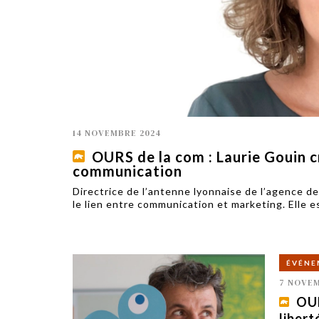
TECH
SERVICES
OPINIONS
LA REVUE
ARTICLE
PARTENAIRE
14 NOVEMBRE 2024
OURS de la com : Laurie Gouin c
communication
Directrice de l’antenne lyonnaise de l’agence de
le lien entre communication et marketing. Elle
ÉVÉNE
7 NOVEM
OUR
libert