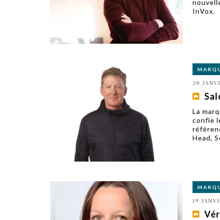
nouvell
InVox.
MARQ
20 JANV
Sal
La marq
confie l
référen
Head, S
MARQ
19 JANVI
Vér