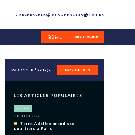
RECHERCHER
SE CONNECTER
PANIER
KIT
S'ABONNER
MÉDIA
S'ABONNER À OUR(S)
NOS OFFRES
DÉCOUVREZ
OUR(S) #25 - ÉTÉ 2026
LES ARTICLES POPULAIRES
IVITÉS
RETAIL
isme
8 JUILLET 2026
 en
Terre Adélice prend ses
quartiers à Paris
toriété,