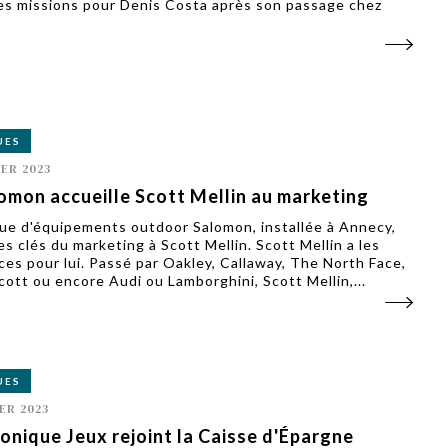
es missions pour Denis Costa après son passage chez
UES
IER 2023
omon accueille Scott Mellin au marketing
ue d'équipements outdoor Salomon, installée à Annecy,
es clés du marketing à Scott Mellin. Scott Mellin a les
ces pour lui. Passé par Oakley, Callaway, The North Face,
cott ou encore Audi ou Lamborghini, Scott Mellin,...
UES
ER 2023
onique Jeux rejoint la Caisse d'Épargne