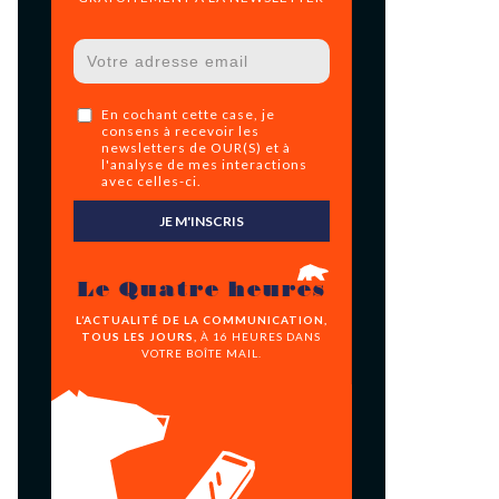
En cochant cette case, je
consens à recevoir les
newsletters de OUR(S) et à
l'analyse de mes interactions
avec celles-ci.
JE M'INSCRIS
Le Quatre heures
L’ACTUALITÉ DE LA COMMUNICATION,
TOUS LES JOURS,
À 16 HEURES DANS
VOTRE BOÎTE MAIL.