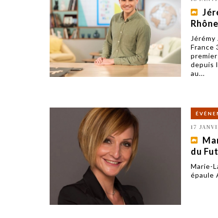
Jér
Rhône
Jérémy 
France 
premier
depuis l
au...
ÉVÉNE
17 JANVI
Mar
du Fu
Marie-La
épaule 