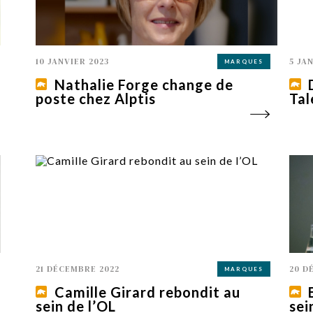
10 JANVIER 2023
5 JA
MARQUES
Nathalie Forge change de
poste chez Alptis
Tal
21 DÉCEMBRE 2022
20 D
MARQUES
Camille Girard rebondit au
sein de l’OL
sei