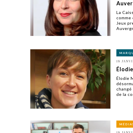
Auver
La Cais
comme d
Jeux pr
Auvergn
MARQ
18 JANVI
Élodie
Élodie 
désorma
changé 
de la c
MÉDIA
18 JANVI