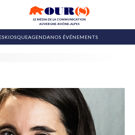
LE MÉDIA DE LA COMMUNICATION
AUVERGNE-RHÔNE-ALPES
ES
KIOSQUE
AGENDA
NOS ÉVÉNEMENTS
OURS DE LA COM
COLLECTIVITÉS
OURS DE L'ÉVÉNEMENTIEL
PUBLIÉ LE
31 JUILLET 2026
De Courchevel à
Nice : Denis Zanon
OURS DU DIGITAL
est décédé
LES RENDEZ-VOUS MÉDIA
COLLECTIVITÉS
PUBLIÉ LE
31 JUILLET 2026
INFLUENCE IA
Ardèche
29 JUILLET 2026
COLLECT
Tourisme lance
[Debrief] Loire Tour
Ardèche Trip
mise sur la déconnexion
Planner
digital
Afin de pallier son déficit de no
COLLECTIVITÉS