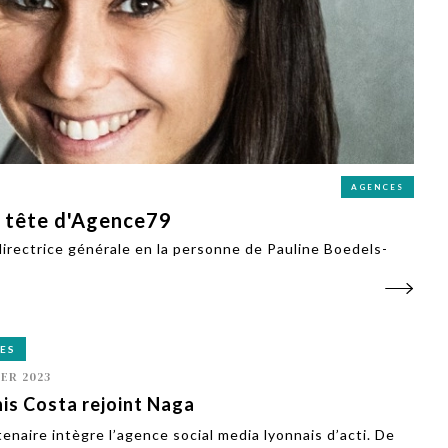
PUBLIÉ LE
30 JUILLET 2026
Loire Tourisme a lancé une de
Amandine Burret
saison autour de son concept a
rejoint Sainte-Foy-
la déconnexion, en digital et au
lès-Lyon
Alexandra Thizy, sa responsabl
marketing et communication, re
la campagne.
AGENCES
a tête d'Agence79
rectrice générale en la personne de Pauline Boedels-
ES
IER 2023
is Costa rejoint Naga
tenaire intègre l’agence social media lyonnais d’acti. De