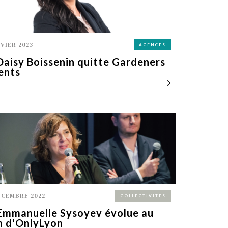
NVIER 2023
AGENCES
Daisy Boissenin quitte Gardeners
ents
ÉCEMBRE 2022
COLLECTIVITÉS
Emmanuelle Sysoyev évolue au
n d'OnlyLyon