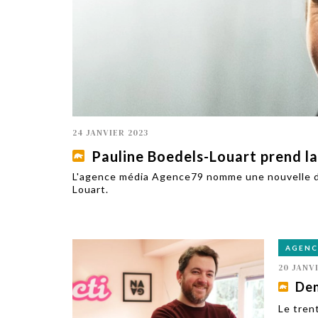
TECH
SERVICES
OPINIONS
LA REVUE
ARTICLE
PARTENAIRE
24 JANVIER 2023
Pauline Boedels-Louart prend l
L'agence média Agence79 nomme une nouvelle di
Louart.
AGENC
20 JANV
Den
Le tren