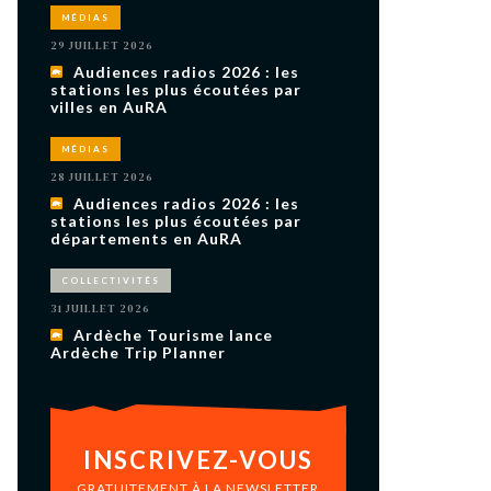
uxième
MÉDIAS
utour de
 cinéma.
29 JUILLET 2026
e
Audiences radios 2026 : les
vient sur
ACHETER LE NUMÉRO
stations les plus écoutées par
villes en AuRA
M’ABONNER À OURSCOM PENDANT
1 AN
MÉDIAS
28 JUILLET 2026
Audiences radios 2026 : les
stations les plus écoutées par
départements en AuRA
COLLECTIVITÉS
31 JUILLET 2026
Ardèche Tourisme lance
Ardèche Trip Planner
INSCRIVEZ-VOUS
GRATUITEMENT À LA NEWSLETTER