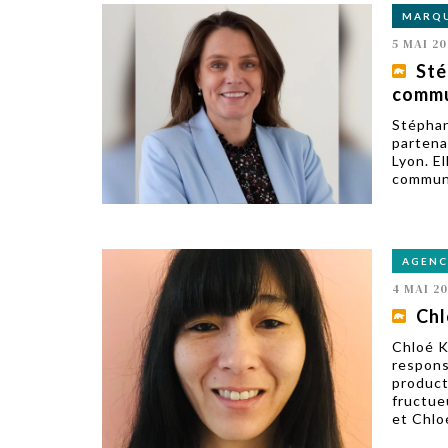
MARQ
5 MAI 20
Sté
commu
Stéphan
partena
Lyon. E
communi
AGENC
4 MAI 20
Chl
Chloé K
respons
product
fructue
et Chloé