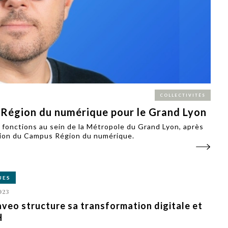
PUBLIÉ LE
30 JUILLET 2026
Loire Tourisme a lancé une de
Amandine Burret
saison autour de son concept a
rejoint Sainte-Foy-
la déconnexion, en digital et au
lès-Lyon
Alexandra Thizy, sa responsabl
marketing et communication, re
la campagne.
COLLECTIVITÉS
 Région du numérique pour le Grand Lyon
s fonctions au sein de la Métropole du Grand Lyon, après
ation du Campus Région du numérique.
UES
023
veo structure sa transformation digitale et
H