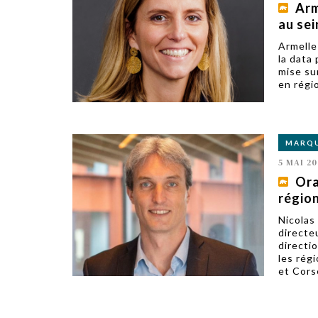
Arm
au se
Armelle
la data
mise su
en régio
MARQ
5 MAI 20
Ora
régio
Nicolas
directe
directi
les rég
et Corse