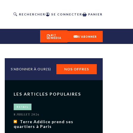
RECHERCHER
SE CONNECTER
PANIER
KIT
S'ABONNER
MÉDIA
S'ABONNER À OUR(S)
NOS OFFRES
DÉCOUVREZ
OUR(S) #25 - ÉTÉ 2026
LES ARTICLES POPULAIRES
IVITÉS
RETAIL
isme
8 JUILLET 2026
 en
Terre Adélice prend ses
quartiers à Paris
toriété,