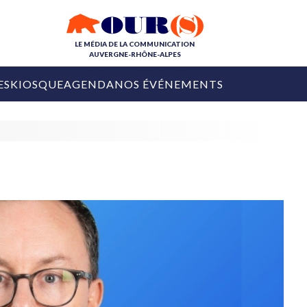
LE MÉDIA DE LA COMMUNICATION
AUVERGNE-RHÔNE-ALPES
ES
KIOSQUE
AGENDA
NOS ÉVÉNEMENTS
OURS DE LA COM
COLLECTIVITÉS
OURS DE L'ÉVÉNEMENTIEL
PUBLIÉ LE
31 JUILLET 2026
De Courchevel à
Nice : Denis Zanon
OURS DU DIGITAL
est décédé
LES RENDEZ-VOUS MÉDIA
COLLECTIVITÉS
PUBLIÉ LE
31 JUILLET 2026
INFLUENCE IA
Ardèche
29 JUILLET 2026
COLLECT
Tourisme lance
[Debrief] Loire Tour
Ardèche Trip
mise sur la déconnexion
Planner
digital
Afin de pallier son déficit de no
COLLECTIVITÉS