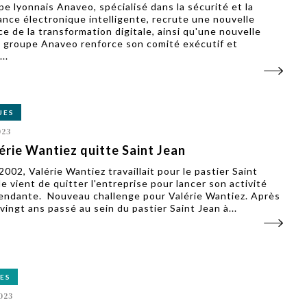
pe lyonnais Anaveo, spécialisé dans la sécurité et la
lance électronique intelligente, recrute une nouvelle
ce de la transformation digitale, ainsi qu'une nouvelle
 groupe Anaveo renforce son comité exécutif et
..
UES
023
érie Wantiez quitte Saint Jean
002, Valérie Wantiez travaillait pour le pastier Saint
le vient de quitter l'entreprise pour lancer son activité
endante. Nouveau challenge pour Valérie Wantiez. Après
vingt ans passé au sein du pastier Saint Jean à...
ES
023