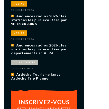
uxième
MÉDIAS
utour de
 cinéma.
29 JUILLET 2026
e
Audiences radios 2026 : les
vient sur
ACHETER LE NUMÉRO
stations les plus écoutées par
villes en AuRA
M’ABONNER À OURSCOM PENDANT
1 AN
MÉDIAS
28 JUILLET 2026
Audiences radios 2026 : les
stations les plus écoutées par
départements en AuRA
COLLECTIVITÉS
31 JUILLET 2026
Ardèche Tourisme lance
Ardèche Trip Planner
INSCRIVEZ-VOUS
GRATUITEMENT À LA NEWSLETTER