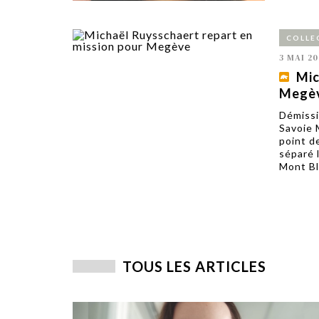
COLLE
3 MAI 20
Mic
Megè
Démissi
Savoie 
point d
séparé 
Mont Bl
TOUS LES ARTICLES