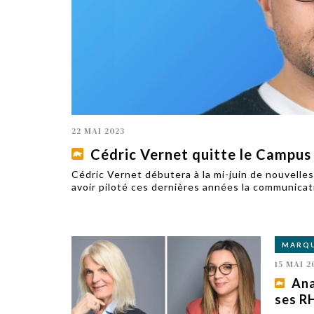
TECH
SERVICES
OPINIONS
LA REVUE
ARTICLE
PARTENAIRE
22 MAI 2023
Cédric Vernet quitte le Campus
Cédric Vernet débutera à la mi-juin de nouvelle
avoir piloté ces dernières années la communic
MARQ
15 MAI 2
Ana
ses R