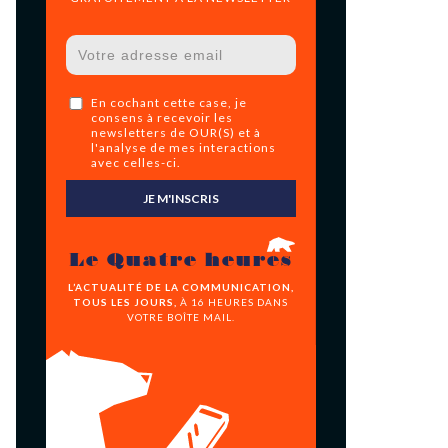
En cochant cette case, je
consens à recevoir les
newsletters de OUR(S) et à
l'analyse de mes interactions
avec celles-ci.
JE M'INSCRIS
Le Quatre heures
L’ACTUALITÉ DE LA COMMUNICATION,
TOUS LES JOURS,
À 16 HEURES DANS
VOTRE BOÎTE MAIL.