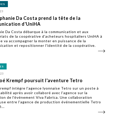
UES
23
phanie Da Costa prend la tête de la
nication d'UniHA
ie Da Costa débarque à la communication et aux
riats de la coopérative d'acheteurs hospitaliers UniHA à
lle va accompagner la monter en puissance de la
cation et repositionner l'identité de la coopérative.
ES
23
oé Krempf poursuit l'aventure Tetro
rempf intègre l'agence lyonnaise Tetro sur un poste à
abilité après avoir collaboré avec l'agence sur la
ion de l'événement Viva Fabrica. Une collaboration
use entre l'agence de production événementielle Tetro
...