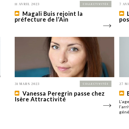
11 AVRIL 2023
7 AV
COLLECTIVITÉS
Magali Buis rejoint la
préfecture de l’Ain
pos
31 MARS 2023
27 M
COLLECTIVITÉS
Vanessa Peregrin passe chez
Isère Attractivité
L'ag
l'ar
géné