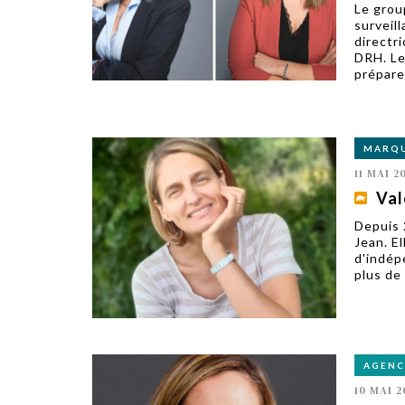
Le grou
surveil
directri
DRH. Le
prépare.
MARQ
11 MAI 2
Val
Depuis 2
Jean. El
d'indép
plus de 
AGENC
10 MAI 2