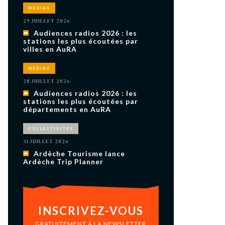
uxième
MÉDIAS
utour de
 cinéma.
29 JUILLET 2026
e
Audiences radios 2026 : les
vient sur
ACHETER LE NUMÉRO
stations les plus écoutées par
villes en AuRA
M’ABONNER À OURSCOM PENDANT
1 AN
MÉDIAS
28 JUILLET 2026
Audiences radios 2026 : les
stations les plus écoutées par
départements en AuRA
COLLECTIVITÉS
31 JUILLET 2026
Ardèche Tourisme lance
Ardèche Trip Planner
INSCRIVEZ-VOUS
GRATUITEMENT À LA NEWSLETTER