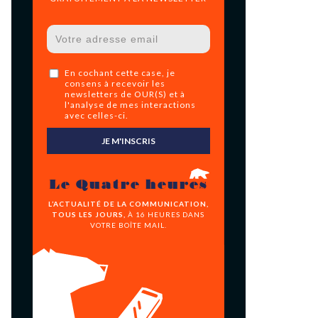
En cochant cette case, je
consens à recevoir les
newsletters de OUR(S) et à
l'analyse de mes interactions
avec celles-ci.
JE M'INSCRIS
Le Quatre heures
L’ACTUALITÉ DE LA COMMUNICATION,
TOUS LES JOURS,
À 16 HEURES DANS
VOTRE BOÎTE MAIL.