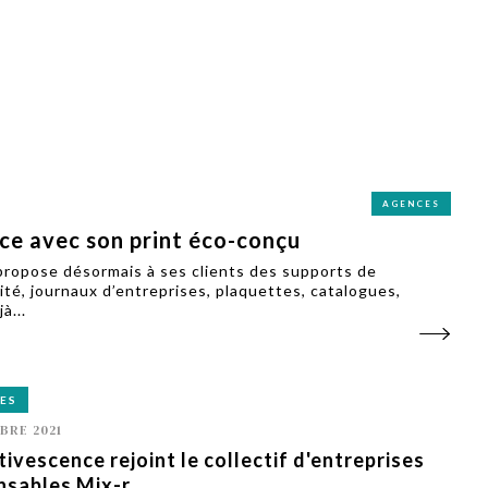
PUBLIÉ LE
30 JUILLET 2026
Loire Tourisme a lancé une de
Amandine Burret
saison autour de son concept a
rejoint Sainte-Foy-
la déconnexion, en digital et au
lès-Lyon
Alexandra Thizy, sa responsabl
marketing et communication, re
la campagne.
AGENCES
ce avec son print éco-conçu
propose désormais à ses clients des supports de
ité, journaux d’entreprises, plaquettes, catalogues,
à...
ES
BRE 2021
tivescence rejoint le collectif d'entreprises
nsables Mix-r