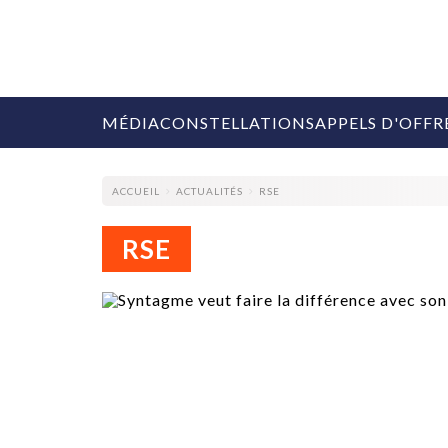
MÉDIA
CONSTELLATIONS
APPELS D'OFFR
ACCUEIL
ACTUALITÉS
RSE
RSE
COLLECTIVITÉS
MARQUES
AGENCES
RETAIL
MÉDIAS
MANAGEMENT
ÉVÉNEMENTIELS