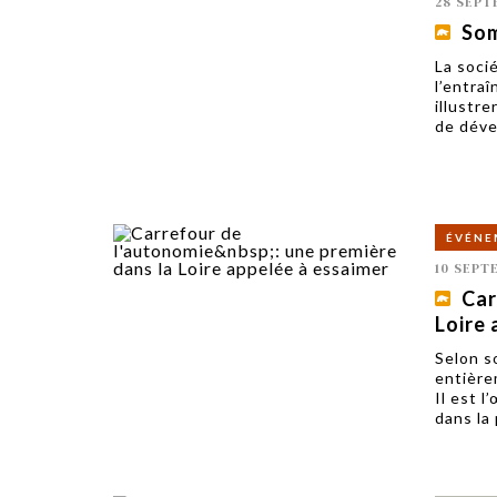
28 SEPT
Som
La soci
l’entra
illustr
de déve
ÉVÉNE
10 SEPT
Car
Loire 
Selon so
entière
Il est l
dans la