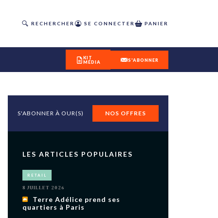
RECHERCHER
SE CONNECTER
PANIER
KIT
S'ABONNER
MÉDIA
S'ABONNER À OUR(S)
NOS OFFRES
DÉCOUVREZ
OUR(S) #25 - ÉTÉ 2026
LES ARTICLES POPULAIRES
IVITÉS
RETAIL
isme
8 JUILLET 2026
 en
Terre Adélice prend ses
quartiers à Paris
toriété,