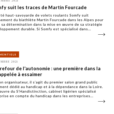
EMBRE 2021
fy suit les traces de Martin Fourcade
été haut-savoyarde de volets roulants Somfy suit
înement du biathlète Martin Fourcade dans les Alpes pour
er sa détermination dans la mise en œuvre de sa stratégie
loppement durable. Si Somfy est spécialisé dans...
MENTIELS
EMBRE 2021
refour de l'autonomie : une première dans la
appelée à essaimer
n organisateur, il s’agit du premier salon grand public
ment dédié au handicap et à la dépendance dans la Loire.
’œuvre du S’Handistinction, cabinet ligérien spécialisé
 prise en compte du handicap dans les entreprises...