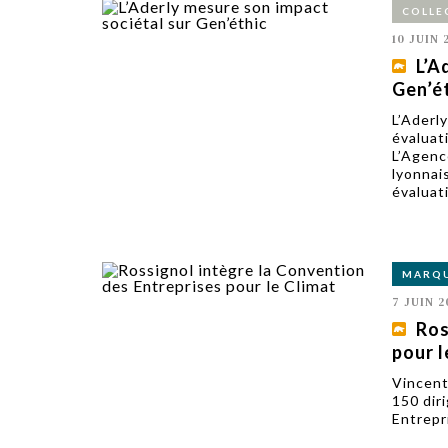
COLLE
10 JUIN 
L’A
Gen’é
L’Aderl
évaluat
L’Agenc
lyonnai
évaluati
MARQ
7 JUIN 2
Ros
pour l
Vincent
150 dir
Entrepr