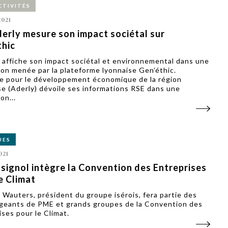
CTIVITÉS
2021
derly mesure son impact sociétal sur
thic
y affiche son impact sociétal et environnemental dans une
ion menée par la plateforme lyonnaise Gen’éthic.
e pour le développement économique de la région
se (Aderly) dévoile ses informations RSE dans une
on...
UES
021
signol intègre la Convention des Entreprises
e Climat
 Wauters, président du groupe isérois, fera partie des
igeants de PME et grands groupes de la Convention des
ises pour le Climat.