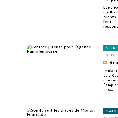
L'agenc
d'adhér
clients
l’entre
respons
AGENC
1 OCTOB
Ren
Implant
et créa
une ren
Pamplem
des...
MARQ