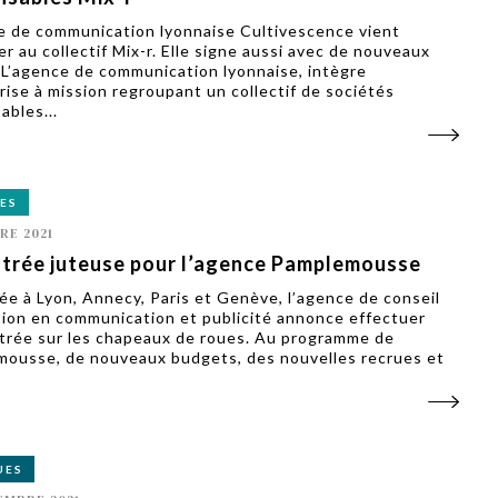
e de communication lyonnaise Cultivescence vient
er au collectif Mix-r. Elle signe aussi avec de nouveaux
. L’agence de communication lyonnaise, intègre
prise à mission regroupant un collectif de sociétés
ables...
ES
RE 2021
trée juteuse pour l’agence Pamplemousse
ée à Lyon, Annecy, Paris et Genève, l’agence de conseil
tion en communication et publicité annonce effectuer
trée sur les chapeaux de roues. Au programme de
ousse, de nouveaux budgets, des nouvelles recrues et
UES