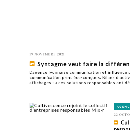
TECH
SERVICES
OPINIONS
LA REVUE
ARTICLE
PARTENAIRE
19 NOVEMBRE 2021
Syntagme veut faire la différen
L’agence lyonnaise communication et influence 
communication print éco-conçues. Bilans d’activ
affichages : « ces solutions responsables ont déj
AGENC
22 OCTO
Cul
respo