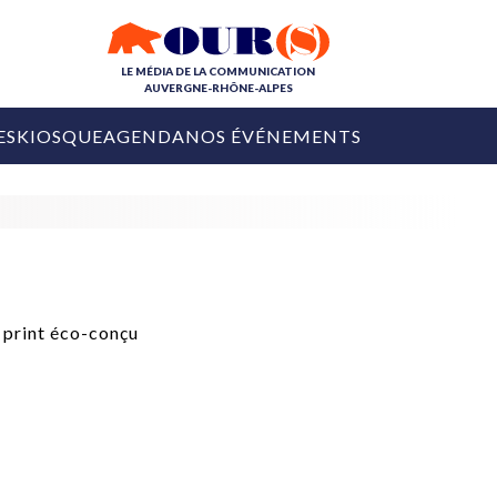
LE MÉDIA DE LA COMMUNICATION
AUVERGNE-RHÔNE-ALPES
ES
KIOSQUE
AGENDA
NOS ÉVÉNEMENTS
OURS DE LA COM
COLLECTIVITÉS
OURS DE L'ÉVÉNEMENTIEL
PUBLIÉ LE
31 JUILLET 2026
De Courchevel à
Nice : Denis Zanon
OURS DU DIGITAL
est décédé
LES RENDEZ-VOUS MÉDIA
COLLECTIVITÉS
PUBLIÉ LE
31 JUILLET 2026
INFLUENCE IA
Ardèche
29 JUILLET 2026
COLLECT
Tourisme lance
[Debrief] Loire Tour
Ardèche Trip
mise sur la déconnexion
Planner
digital
Afin de pallier son déficit de no
COLLECTIVITÉS