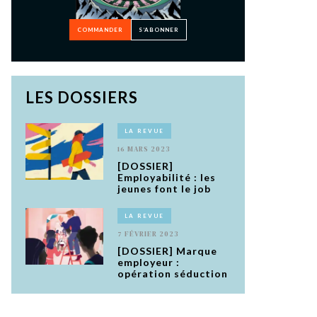
COMMANDER
S’ABONNER
LES DOSSIERS
LA REVUE
16 MARS 2023
[DOSSIER]
Employabilité : les
jeunes font le job
LA REVUE
7 FÉVRIER 2023
[DOSSIER] Marque
employeur :
opération séduction