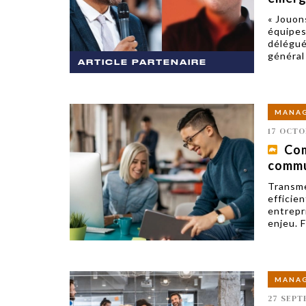
« Jouon
équipes
délégué
général 
ARTICLE PARTENAIRE
MANA
17 OCTO
Com
commu
Transme
efficie
entrepr
enjeu. 
MANA
27 SEPT