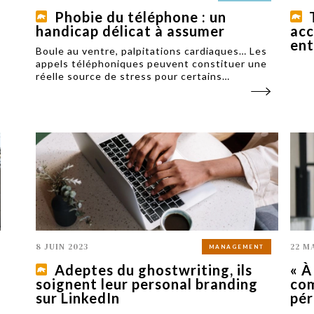
Phobie du téléphone : un
handicap délicat à assumer
acc
ent
Boule au ventre, palpitations cardiaques… Les
appels téléphoniques peuvent constituer une
réelle source de stress pour certains
professionnels. Ils peuvent aussi être perçus
comme intrusifs et manifester un manque de
tact pour les jeunes générations.
8 JUIN 2023
22 M
MANAGEMENT
Adeptes du ghostwriting, ils
« À
soignent leur personal branding
com
sur LinkedIn
pér