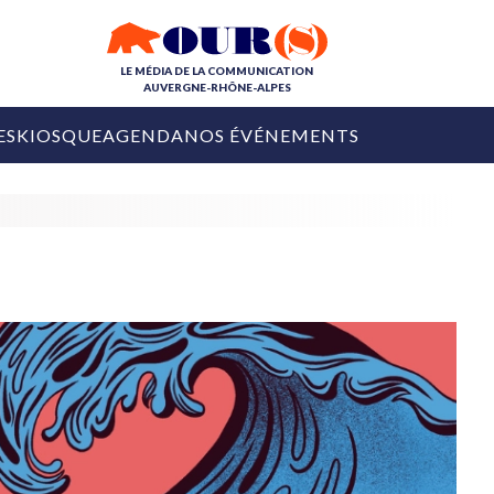
LE MÉDIA DE LA COMMUNICATION
AUVERGNE-RHÔNE-ALPES
ES
KIOSQUE
AGENDA
NOS ÉVÉNEMENTS
OURS DE LA COM
COLLECTIVITÉS
OURS DE L'ÉVÉNEMENTIEL
PUBLIÉ LE
31 JUILLET 2026
De Courchevel à
Nice : Denis Zanon
OURS DU DIGITAL
est décédé
LES RENDEZ-VOUS MÉDIA
COLLECTIVITÉS
PUBLIÉ LE
31 JUILLET 2026
INFLUENCE IA
Ardèche
29 JUILLET 2026
COLLECT
Tourisme lance
[Debrief] Loire Tour
Ardèche Trip
mise sur la déconnexion
Planner
digital
Afin de pallier son déficit de no
COLLECTIVITÉS