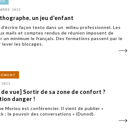
VUE
MBRE 2023
rthographe, un jeu d'enfant
e d’écrire façon texto dans un milieu professionnel. Les
x mails et comptes rendus de réunion imposent de
er un minimum le français. Des formations passent par le
 lever les blocages.
GEMENT
 2023
 de vue] Sortir de sa zone de confort ?
tion danger !
e Moriou est conférencier. Il vient de publier «
k : le pouvoir des conversations » (Dunod).