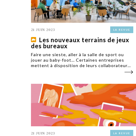
21 JUIN 2023
LA REVUE
Les nouveaux terrains de jeux
des bureaux
Faire une sieste, aller à la salle de sport ou
jouer au baby-foot… Certaines entreprises
mettent à disposition de leurs collaborateurs
des espaces de détente. Mais les moments de
détente ne deviennent-ils pas plus importants
que le travail ?
21 JUIN 2023
LA REVUE