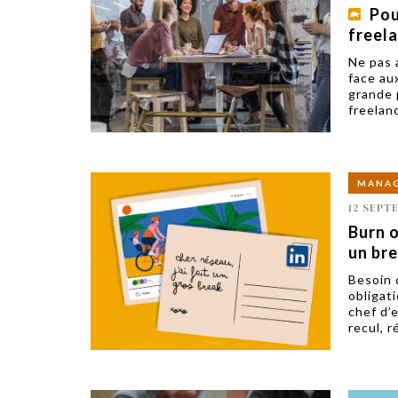
Pou
freel
Ne pas 
face au
grande 
freelanc
MANA
12 SEPT
Burn o
un bre
Besoin 
obligat
chef d’
recul, r