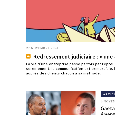
TECH
SERVICES
OPINIONS
LA REVUE
ARTICLE
PARTENAIRE
27 NOVEMBRE 2023
Redressement judiciaire : « une
La vie d’une entreprise passe parfois par l'épreu
sereinement, la communication est primordiale. 
auprès des clients chacun a sa méthode.
ARTIC
6 NOVEM
Gaëtan
émerge