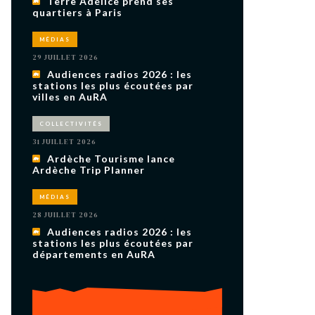
Terre Adélice prend ses
uxième
quartiers à Paris
utour de
 cinéma.
e
MÉDIAS
vient sur
ACHETER LE NUMÉRO
29 JUILLET 2026
Audiences radios 2026 : les
M’ABONNER À OURSCOM PENDANT
1 AN
stations les plus écoutées par
villes en AuRA
COLLECTIVITÉS
31 JUILLET 2026
Ardèche Tourisme lance
Ardèche Trip Planner
MÉDIAS
28 JUILLET 2026
Audiences radios 2026 : les
stations les plus écoutées par
départements en AuRA