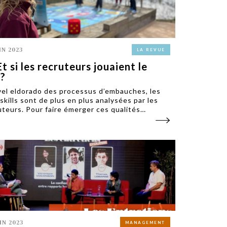
IN 2023
LA REVUE
Et si les recruteurs jouaient le
 ?
el eldorado des processus d’embauches, les
 skills sont de plus en plus analysées par les
uteurs. Pour faire émerger ces qualités
ines, mais aussi pour soigner leur marque
oyeur, certaines entreprises gamifient leurs
utements.
IN 2023
MANAGEMENT