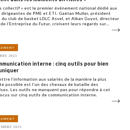
s collectif » est le premier événement national dédié aux
 dirigeantes de PME et ETI. Gaëtan Muller, président
 du club de basket LDLC Asvel, et Alban Guyot, directeur
de l’Entreprise du Futur, croisent leurs regards sur...
GEMENT
BRE 2023
munication interne : cinq outils pour bien
niquer
ttre l’information aux salariés de la manière la plus
nte possible est l’un des chevaux de bataille des
ises. Les outils ne manquent pas pour répondre à cet
Focus sur cinq outils de communication interne.
GEMENT
EMBRE 2023