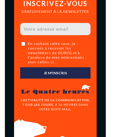
INSCRIVEZ-VOUS
GRATUITEMENT À LA NEWSLETTER
En cochant cette case, je
consens à recevoir les
newsletters de OUR(S) et à
l'analyse de mes interactions
avec celles-ci.
JE M'INSCRIS
Le Quatre heures
L’ACTUALITÉ DE LA COMMUNICATION,
TOUS LES JOURS,
À 16 HEURES DANS
VOTRE BOÎTE MAIL.