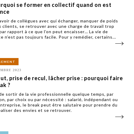
rquoi se former en collectif quand on est
ance
avoir de collègues avec qui échanger, manquer de poids
x clients, se retrouver avec une charge de travail trop
par rapport à ce que l’on peut encaisser… La vie de
e n’est pas toujours facile. Pour y remédier, certains...
GEMENT
EMBRE 2023
ut, prise de recul, lâcher prise : pourquoi faire
ak ?
de sortir de la vie professionnelle quelque temps, par
ion, par choix ou par nécessité : salarié, indépendant ou
entreprise, le break peut être salutaire pour prendre du
éaliser des envies et se retrouver.