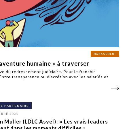
PUBLIÉ LE
30 JUILLET 2026
Loire Tourisme a lancé une de
Amandine Burret
saison autour de son concept a
rejoint Sainte-Foy-
la déconnexion, en digital et au
lès-Lyon
Alexandra Thizy, sa responsabl
marketing et communication, re
la campagne.
MANAGEMENT
 aventure humaine » à traverser
ve du redressement judiciaire. Pour le franchir
Entre transparence ou discrétion avec les salariés et
LE PARTENAIRE
BRE 2023
 Muller (LDLC Asvel) : « Les vrais leaders
nt dans les moments difficiles »