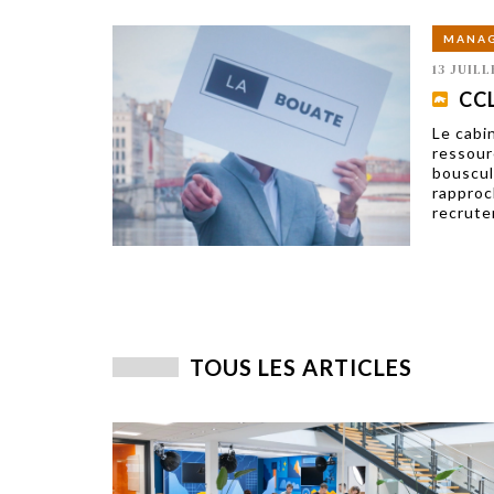
MANA
13 JUILL
CCL
Le cabi
ressour
bouscul
rapproc
recrute
TOUS LES ARTICLES