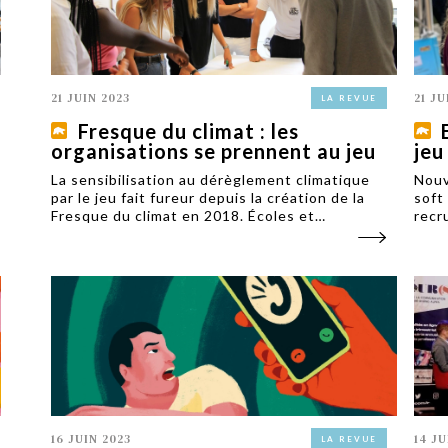
21 JUIN 2023
21 JU
LA REVUE
Fresque du climat : les
organisations se prennent au jeu
jeu
La sensibilisation au dérèglement climatique
Nouv
par le jeu fait fureur depuis la création de la
soft
Fresque du climat en 2018. Écoles et
recr
entreprises s’empressent de faire jouer leurs
huma
étudiants et salariés.
empl
recr
16 JUIN 2023
14 JU
LA REVUE