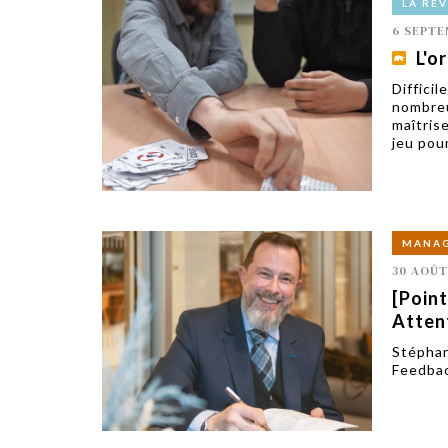
LA RE
6 SEPTE
L'o
Difficil
nombreu
maîtris
jeu pour
MANA
30 AOÛT
[Point
Atten
Stéphan
Feedbac